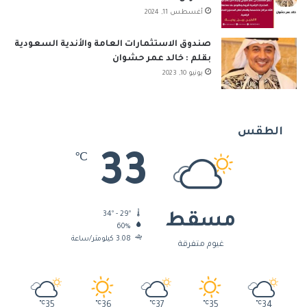
أغسطس 11, 2024
S
S
صندوق الاستثمارات العامة والأندية السعودية
بقلم : خالد عمر حشوان
يونيو 10, 2023
الطقس
33
℃
34º - 29º
مسقط
60%
3.08 كيلومتر/ساعة
غيوم متفرقة
℃
35
℃
36
℃
37
℃
35
℃
34