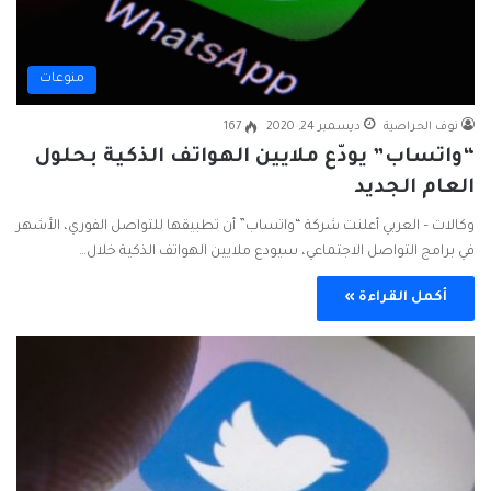
منوعات
نوف الحراصية
ديسمبر 24, 2020
167
“واتساب” يودّع ملايين الهواتف الذكية بحلول
العام الجديد
وكالات – العربي أعلنت شركة “واتساب” أن تطبيقها للتواصل الفوري، الأشهر
في برامج التواصل الاجتماعي، سيودع ملايين الهواتف الذكية خلال…
أكمل القراءة »