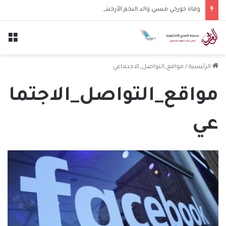
وفاة خورخي ميسي والد النجم الأرجنتيني ليونيل ميسي عن عمر 68 عاماً
الق
الرئيسية
/
مواقع_التواصل_الاجتماعي
مواقع_التواصل_الاجتما
عي