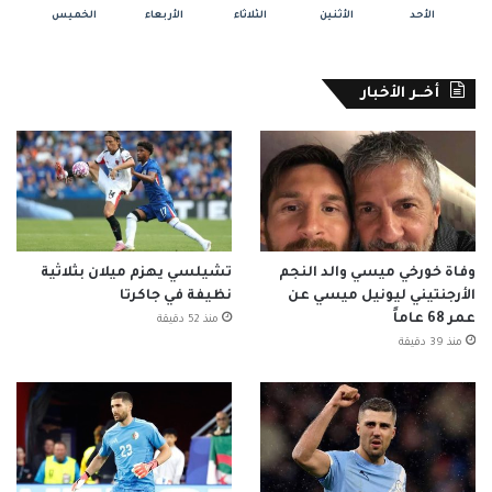
الأحد
الأثنين
الثلاثاء
الأربعاء
الخميس
أخــر الأخبار
وفاة خورخي ميسي والد النجم
تشيلسي يهزم ميلان بثلاثية
الأرجنتيني ليونيل ميسي عن
نظيفة في جاكرتا
عمر 68 عاماً
منذ 52 دقيقة
منذ 39 دقيقة