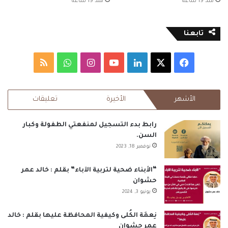
منذ 19 ساعة
منذ 19 ساعة
تابعنا
‫X
فيسبوك
لينكدإن
‫YouTube
انستقرام
واتساب
ملخص
الموقع
الأشهر
الأخيرة
تعليقات
RSS
رابط بدء التسجيل لمنفعتي الطفولة وكبار
السن.
نوفمبر 18, 2023
“الأبناء ضحية لتربية الآباء” بقلم : خالد عمر
حشوان
يونيو 3, 2024
نِعمَة الكُلى وكيفية المحافظة عليها بقلم : خالد
عمر حشوان