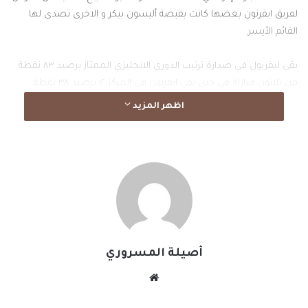
لفريق ايفرتون بعضها كانت بقبضة أليسون بيكر و الاخرى تصدى لها
القائم الأيسر.
بقي ليفربول في صدارة ترتيب الدوري الانجليزي الممتاز برصيد ٨٣ نقطة
من ثلاثون مباراة في حين بقي ايفرتون في المركز ١٢ برصيد ٣٨ نقطة.
اظهر المزيد
نسخ الرابط
أصيلة المسروري
موقع
الويب