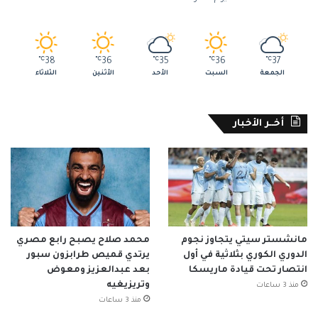
℃
38
℃
36
℃
35
℃
36
℃
37
الجمعة
السبت
الأحد
الأثنين
الثلاثاء
أخــر الأخبار
مانشستر سيتي يتجاوز نجوم
محمد صلاح يصبح رابع مصري
الدوري الكوري بثلاثية في أول
يرتدي قميص طرابزون سبور
انتصار تحت قيادة ماريسكا
بعد عبدالعزيز ومعوض
وتريزيغيه
منذ 3 ساعات
منذ 3 ساعات