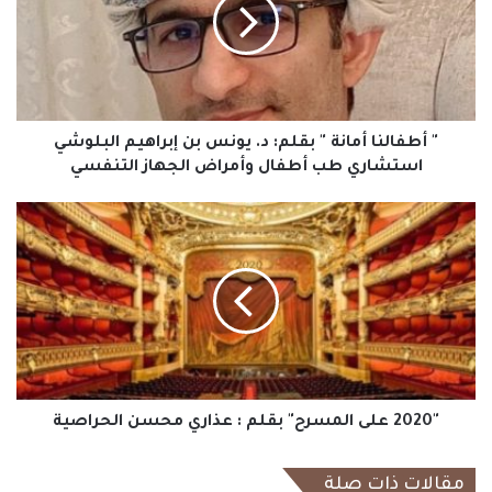
"
بقلم:
د.
يونس
بن
إبراهيم
البلوشي
" أطفالنا أمانة " بقلم: د. يونس بن إبراهيم البلوشي
استشاري
استشاري طب أطفال وأمراض الجهاز التنفسي
طب
أطفال
"2020
وأمراض
على
الجهاز
المسرح"
التنفسي
بقلم
:
عذاري
محسن
الحراصية
"2020 على المسرح" بقلم : عذاري محسن الحراصية
مقالات ذات صلة