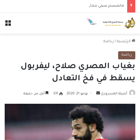
مانشستر سيتي يتجاوز نجوم الدوري الكوري بثلاثية في أول انتصار تحت قيادة ماريسكا
الق
الرئيسية
/
رياضة
رياضة
بغياب المصري صلاح، ليفربول
يسقط في فخ التعادل
أرسل
أصيلة المسروري
يونيو 21, 2020
331
أقل من دقيقة
بريدا
إلكترونيا