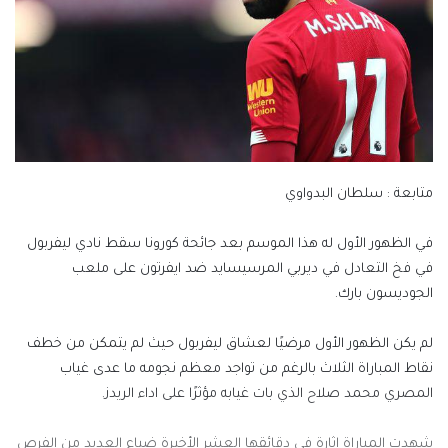
متابعة : سلطان البدواوي
في الظهور الأول له هذا الموسم بعد جائحة كورونا سقط نادي ليفربول
في فخ التعادل في ديربي المرسيسايد ضد ايفرتون على ملعب
الجوديسون بارك.
لم يكن الظهور الأول مرضيًا لعشاق ليفربول حيث لم يتمكن من خطف
نقاط المباراة الثلاث بالرغم من تواجد معظم نجومه ما عدى غياب
المصري محمد صلاح الذي بات غيابه مؤثرًا على اداء الريدز.
شهدت المباراة إثارة في دقائقها العشر الأخيرة ضياع العديد من الفرص