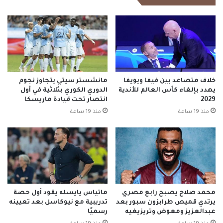
خلاف متصاعد بين فيفا ويويفا
مانشستر سيتي يتجاوز نجوم
يهدد بإلغاء كأس العالم للأندية
الدوري الكوري بثلاثية في أول
2029
انتصار تحت قيادة ماريسكا
منذ 19 ساعة
منذ 19 ساعة
محمد صلاح يصبح رابع مصري
ماتياس يايسله يقود أول حصة
يرتدي قميص طرابزون سبور بعد
تدريبية مع نيوكاسل بعد تعيينه
عبدالعزيز ومعوض وتريزيغيه
رسميًا