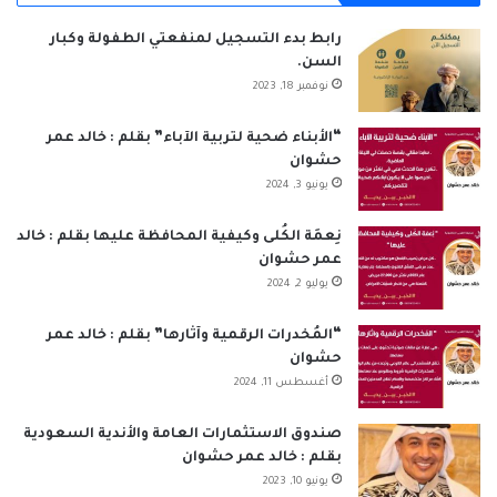
ب
ك
u
ت
س
ص
رابط بدء التسجيل لمنفعتي الطفولة وكبار
السن.
و
د
T
ق
ا
ا
نوفمبر 18, 2023
ك
إ
u
ر
ب
ل
“الأبناء ضحية لتربية الآباء” بقلم : خالد عمر
حشوان
ن
b
ا
م
يونيو 3, 2024
e
م
و
نِعمَة الكُلى وكيفية المحافظة عليها بقلم : خالد
ق
عمر حشوان
يوليو 2, 2024
ع
“المُخدرات الرقمية وآثارها” بقلم : خالد عمر
R
حشوان
أغسطس 11, 2024
S
S
صندوق الاستثمارات العامة والأندية السعودية
بقلم : خالد عمر حشوان
يونيو 10, 2023