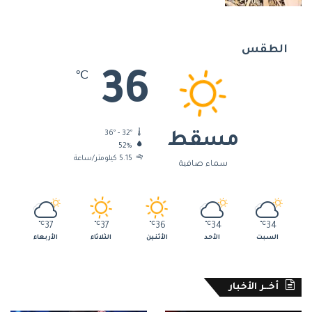
الطقس
36
℃
36º - 32º
مسقط
52%
5.15 كيلومتر/ساعة
سماء صافية
℃
37
℃
37
℃
36
℃
34
℃
34
السبت
الأحد
الأثنين
الثلاثاء
الأربعاء
أخــر الأخبار