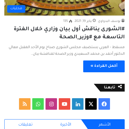
محليات
يوسف البدواوي
يناير 19, 2021
135
#الشورى يناقش أول بيان وزاري خلال الفترة
التاسعة مع #وزير_الصحة
مسقط – العربي يستضيف مجلس الشورى صباح يوم الأحد المقبل معالي
الدكتور أحمد بن محمد السعيدي وزير الصحة لمناقشة بيان…
أكمل القراءة »
تابعنا
ف
ل
ا
و
م
ي
X
ي
Y
ن
ا
ل
الأشهر
الأخيرة
تعليقات
س
ن
o
س
ت
خ