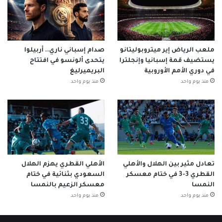
ملعب الرياض إير ميتروبوليتانو
صدام إسباني ناري.. أربيلوا
يستضيف قمة إسبانيا وإنجلترا
يتحدى ألونسو في افتتاح
في دوري الأمم الأوروبية
البريميرليغ
منذ يوم واحد
منذ يوم واحد
تعادل مثير بين الهلال والأهلي
الأهلي القطري يهزم الهلال
القطري 3-3 في ختام معسكر
السعودي بثنائية في ختام
النمسا
معسكر الزعيم بالنمسا
منذ يوم واحد
منذ يوم واحد