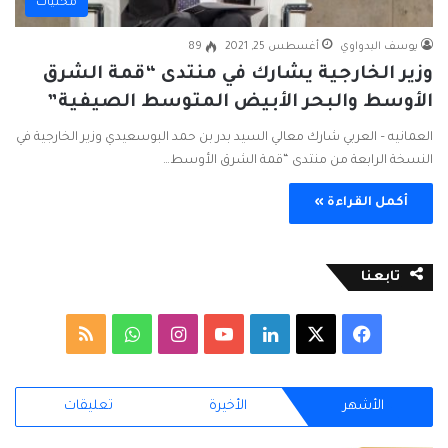
محليات
يوسف البدواوي
أغسطس 25, 2021
89
وزير الخارجية يشارك في منتدى “قمة الشرق
الأوسط والبحر الأبيض المتوسط الصيفية”
العمانيه – العربي شارك معالي السيد بدر بن حمد البوسعيدي وزير الخارجية في
النسخة الرابعة من منتدى “قمة الشرق الأوسط…
أكمل القراءة »
تابعنا
ف
ل
ا
و
م
ي
X
ي
Y
ن
ا
ل
الأشهر
الأخيرة
تعليقات
س
ن
o
س
ت
خ