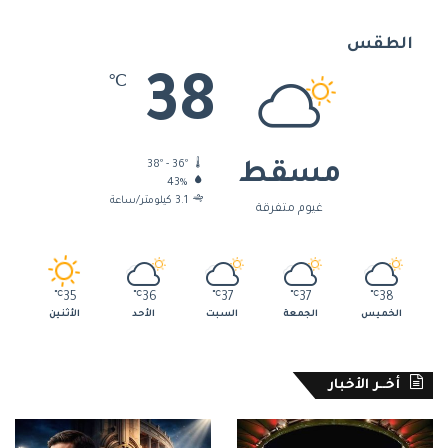
الطقس
38
℃
38º - 36º
مسقط
43%
3.1 كيلومتر/ساعة
غيوم متفرقة
℃
35
℃
36
℃
37
℃
37
℃
38
الخميس
الجمعة
السبت
الأحد
الأثنين
أخــر الأخبار