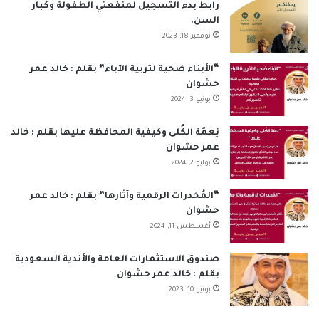
ب
ك
u
ت
س
ص
رابط بدء التسجيل لمنفعتي الطفولة وكبار
السن.
و
د
T
ق
ا
ا
نوفمبر 18, 2023
ك
إ
u
ر
ب
ل
“الأبناء ضحية لتربية الآباء” بقلم : خالد عمر
حشوان
ن
b
ا
م
يونيو 3, 2024
e
م
و
نِعمَة الكُلى وكيفية المحافظة عليها بقلم : خالد
ق
عمر حشوان
يوليو 2, 2024
ع
“المُخدرات الرقمية وآثارها” بقلم : خالد عمر
R
حشوان
أغسطس 11, 2024
S
S
صندوق الاستثمارات العامة والأندية السعودية
بقلم : خالد عمر حشوان
يونيو 10, 2023