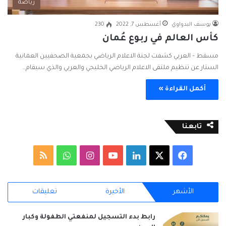
رياضة
يوسف البدواوي
أغسطس 7, 2022
230
كأس العالم في ربوع عُمان
مسقط – العربي كشفت لجنة الاعلام الرياضي بجمعية الصحفيين العمانية
الستار عن تنظيم ملتقى الاعلام الرياضي الخليجي والعربي والذي سيقام…
أكمل القراءة »
تابعنا
ف
ل
ا
و
م
ي
X
ي
Y
ن
ا
ل
الأشهر
الأخيرة
تعليقات
س
ن
o
س
ت
خ
ب
ك
u
ت
س
ص
رابط بدء التسجيل لمنفعتي الطفولة وكبار