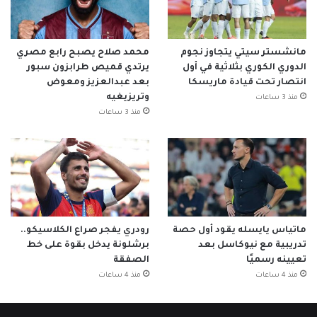
مانشستر سيتي يتجاوز نجوم
محمد صلاح يصبح رابع مصري
الدوري الكوري بثلاثية في أول
يرتدي قميص طرابزون سبور
انتصار تحت قيادة ماريسكا
بعد عبدالعزيز ومعوض
وتريزيغيه
منذ 3 ساعات
منذ 3 ساعات
ماتياس يايسله يقود أول حصة
رودري يفجر صراع الكلاسيكو..
تدريبية مع نيوكاسل بعد
برشلونة يدخل بقوة على خط
تعيينه رسميًا
الصفقة
منذ 4 ساعات
منذ 4 ساعات