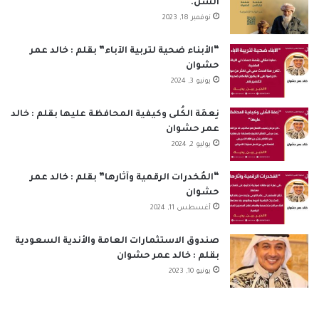
السن.
و
د
T
ق
ا
ا
نوفمبر 18, 2023
ك
إ
u
ر
ب
ل
“الأبناء ضحية لتربية الآباء” بقلم : خالد عمر
حشوان
ن
b
ا
م
يونيو 3, 2024
e
م
و
نِعمَة الكُلى وكيفية المحافظة عليها بقلم : خالد
ق
عمر حشوان
يوليو 2, 2024
ع
“المُخدرات الرقمية وآثارها” بقلم : خالد عمر
R
حشوان
أغسطس 11, 2024
S
S
صندوق الاستثمارات العامة والأندية السعودية
بقلم : خالد عمر حشوان
يونيو 10, 2023