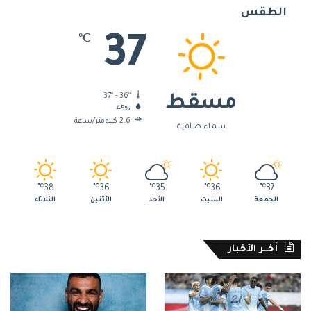
الطقس
37
℃
37º - 36º
مسقط
45%
2.6 كيلومتر/ساعة
سماء صافية
℃
38
℃
36
℃
35
℃
36
℃
37
الجمعة
السبت
الأحد
الأثنين
الثلاثاء
أخــر الأخبار