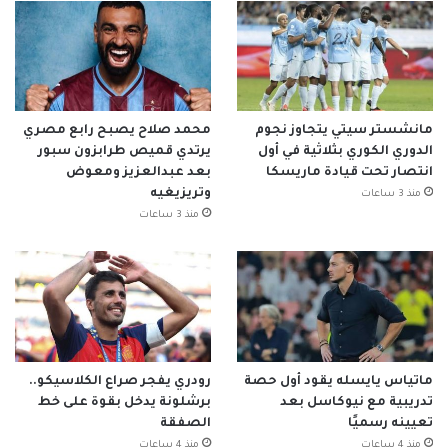
مانشستر سيتي يتجاوز نجوم
محمد صلاح يصبح رابع مصري
الدوري الكوري بثلاثية في أول
يرتدي قميص طرابزون سبور
انتصار تحت قيادة ماريسكا
بعد عبدالعزيز ومعوض
وتريزيغيه
منذ 3 ساعات
منذ 3 ساعات
ماتياس يايسله يقود أول حصة
رودري يفجر صراع الكلاسيكو..
تدريبية مع نيوكاسل بعد
برشلونة يدخل بقوة على خط
تعيينه رسميًا
الصفقة
منذ 4 ساعات
منذ 4 ساعات