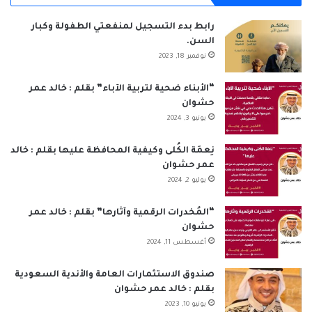
ب
ك
u
ت
س
ص
رابط بدء التسجيل لمنفعتي الطفولة وكبار
السن.
و
د
T
ق
ا
ا
نوفمبر 18, 2023
ك
إ
u
ر
ب
ل
“الأبناء ضحية لتربية الآباء” بقلم : خالد عمر
حشوان
ن
b
ا
م
يونيو 3, 2024
e
م
و
نِعمَة الكُلى وكيفية المحافظة عليها بقلم : خالد
ق
عمر حشوان
يوليو 2, 2024
ع
“المُخدرات الرقمية وآثارها” بقلم : خالد عمر
R
حشوان
أغسطس 11, 2024
S
S
صندوق الاستثمارات العامة والأندية السعودية
بقلم : خالد عمر حشوان
يونيو 10, 2023