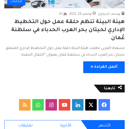
محليات
يوسف البدواوي
نوفمبر 29, 2022
67
هيئة البيئة تنظم حلقة عمل حول التخطيط
الإداري لحيتان بحر العرب الحدباء في سلطنة
عُمان
مسقط-العربي نظمت هيئة البيئة حلقة عمل حول التخطيط الإداري المتعلق
بحيتان بحر العرب الحدباء في سلطنة عُمان بعنوان “اكتمال التنمية…
أكمل القراءة »
تابعنا
ف
ل
ا
و
م
ي
X
ي
Y
ن
ا
ل
الأشهر
الأخيرة
تعليقات
س
ن
o
س
ت
خ