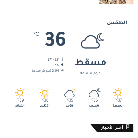
الطقس
36
℃
37º - 32º
مسقط
36%
2.64 كيلومتر/ساعة
غيوم متفرقة
℃
39
℃
36
℃
35
℃
36
℃
37
الجمعة
السبت
الأحد
الأثنين
الثلاثاء
أخــر الأخبار