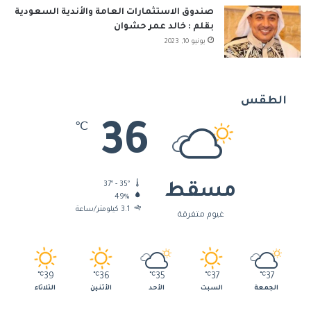
S
صندوق الاستثمارات العامة والأندية السعودية
بقلم : خالد عمر حشوان
يونيو 10, 2023
الطقس
36
℃
37º - 35º
مسقط
49%
3.1 كيلومتر/ساعة
غيوم متفرقة
℃
39
℃
36
℃
35
℃
37
℃
37
الجمعة
السبت
الأحد
الأثنين
الثلاثاء