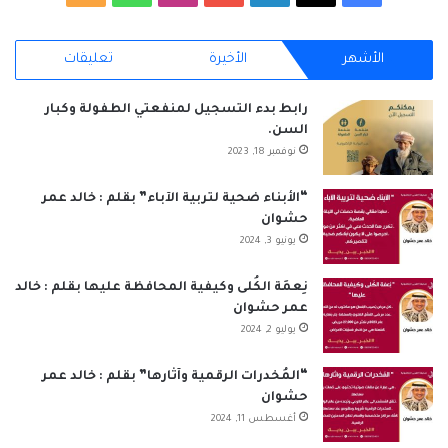
ي
X
ي
Y
ن
ا
ل
الأشهر
الأخيرة
تعليقات
س
ن
o
س
ت
خ
ب
ك
u
ت
س
ص
رابط بدء التسجيل لمنفعتي الطفولة وكبار
السن.
و
د
T
ق
ا
ا
نوفمبر 18, 2023
ك
إ
u
ر
ب
ل
“الأبناء ضحية لتربية الآباء” بقلم : خالد عمر
حشوان
ن
b
ا
م
يونيو 3, 2024
e
م
و
نِعمَة الكُلى وكيفية المحافظة عليها بقلم : خالد
ق
عمر حشوان
يوليو 2, 2024
ع
“المُخدرات الرقمية وآثارها” بقلم : خالد عمر
R
حشوان
أغسطس 11, 2024
S