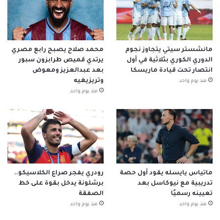
مانشستر سيتي يتجاوز نجوم
محمد صلاح يصبح رابع مصري
الدوري الكوري بثلاثية في أول
يرتدي قميص طرابزون سبور
انتصار تحت قيادة ماريسكا
بعد عبدالعزيز ومعوض
وتريزيغيه
منذ يوم واحد
منذ يوم واحد
ماتياس يايسله يقود أول حصة
رودري يفجر صراع الكلاسيكو..
تدريبية مع نيوكاسل بعد
برشلونة يدخل بقوة على خط
تعيينه رسميًا
الصفقة
منذ يوم واحد
منذ يوم واحد