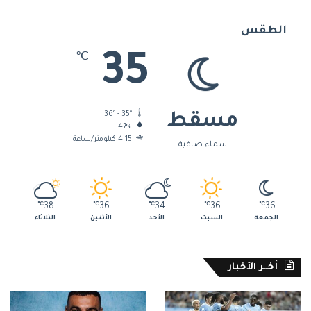
الطقس
35
℃
36º - 35º
مسقط
47%
4.15 كيلومتر/ساعة
سماء صافية
℃
38
℃
36
℃
34
℃
36
℃
36
الجمعة
السبت
الأحد
الأثنين
الثلاثاء
أخــر الأخبار