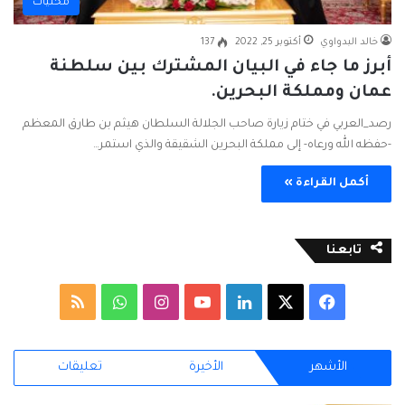
محليات
خالد البدواوي
أكتوبر 25, 2022
137
أبرز ما جاء في البيان المشترك بين سلطنة
عمان ومملكة البحرين.
رصد_العربي في ختام زيارة صاحب الجلالة السلطان هيثم بن طارق المعظم
-حفظه الله ورعاه- إلى مملكة البحرين الشقيقة والذي استمر…
أكمل القراءة »
تابعنا
ف
ل
ا
و
م
ي
X
ي
Y
ن
ا
ل
الأشهر
الأخيرة
تعليقات
س
ن
o
س
ت
خ