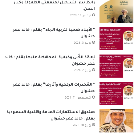
ب
ك
u
ت
س
ص
رابط بدء التسجيل لمنفعتي الطفولة وكبار
السن.
و
د
T
ق
ا
ا
نوفمبر 18, 2023
ك
إ
u
ر
ب
ل
“الأبناء ضحية لتربية الآباء” بقلم : خالد عمر
حشوان
ن
b
ا
م
يونيو 3, 2024
e
م
و
نِعمَة الكُلى وكيفية المحافظة عليها بقلم : خالد
ق
عمر حشوان
يوليو 2, 2024
ع
“المُخدرات الرقمية وآثارها” بقلم : خالد عمر
R
حشوان
أغسطس 11, 2024
S
S
صندوق الاستثمارات العامة والأندية السعودية
بقلم : خالد عمر حشوان
يونيو 10, 2023