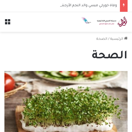
وفاة خورخي ميسي والد النجم الأرجنتيني ليونيل ميسي عن عمر 68 عاماً
الق
الرئيسية
/
الصحة
الصحة