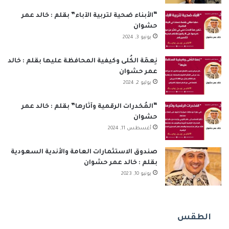
ك
إ
u
ر
ب
ل
“الأبناء ضحية لتربية الآباء” بقلم : خالد عمر
حشوان
ن
b
ا
م
يونيو 3, 2024
e
م
و
نِعمَة الكُلى وكيفية المحافظة عليها بقلم : خالد
ق
عمر حشوان
يوليو 2, 2024
ع
“المُخدرات الرقمية وآثارها” بقلم : خالد عمر
R
حشوان
أغسطس 11, 2024
S
S
صندوق الاستثمارات العامة والأندية السعودية
بقلم : خالد عمر حشوان
يونيو 10, 2023
الطقس