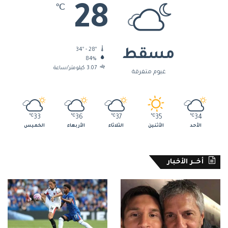
28
℃
34º - 28º
مسقط
84%
3.07 كيلومتر/ساعة
غيوم متفرقة
℃
33
℃
36
℃
37
℃
35
℃
34
الأحد
الأثنين
الثلاثاء
الأربعاء
الخميس
أخــر الأخبار