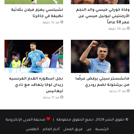
وفاة خورخي ميسي والد النجم
تشيلسي يهزم ميلان بثلاثية
الأرجنتيني ليونيل ميسي عن
نظيفة في جاكرتا
عمر 68 عاماً
منذ 52 دقيقة
منذ 39 دقيقة
مانشستر سيتي يرفض عرضًا
نجل اسطوره القدم الفرنسيه
من برشلونة لضم رودري
زيدان لوكا يتعاقد مع نادي
ليغانيس
منذ 17 ساعة
منذ 17 ساعة
© حقوق النشر 2026، جميع الحقوق محفوظة |
صحيفة العربي الإلكترونية
الرئيسية
عن
فريق العمل
أخبار العالم
الطقس