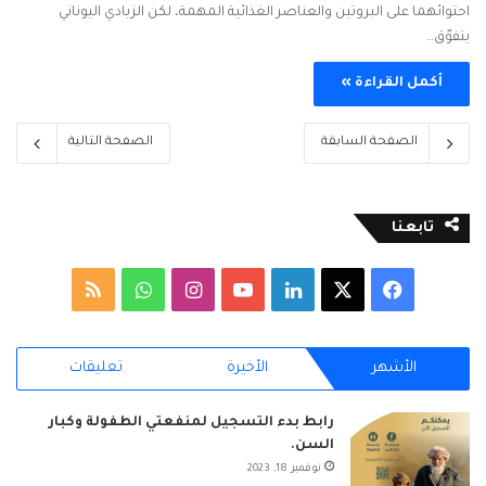
احتوائهما على البروتين والعناصر الغذائية المهمة، لكن الزبادي اليوناني
يتفوّق…
أكمل القراءة »
الصفحة السابقة
الصفحة التالية
تابعنا
ف
ل
ا
و
م
ي
X
ي
Y
ن
ا
ل
الأشهر
الأخيرة
تعليقات
س
ن
o
س
ت
خ
ب
ك
u
ت
س
ص
رابط بدء التسجيل لمنفعتي الطفولة وكبار
السن.
و
د
T
ق
ا
ا
نوفمبر 18, 2023