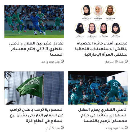
مجلس أمناء جائزة الحصباة
تعادل مثير بين الهلال والأهلي
يناقش الاستعدادات النهائية
القطري 3-3 في ختام معسكر
لملتقى المرأة الإماراتية
النمسا
منذ 19 ساعة
منذ يوم واحد
الأهلي القطري يهزم الهلال
السعودية ترحب بإعلان ترامب
السعودي بثنائية في ختام
عن الاتفاق التاريخي بشأن نزع
معسكر الزعيم بالنمسا
السلاح في قطاع غزة
منذ يوم واحد
منذ 5 أيام