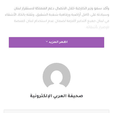
وأكد سمو وزير الخارجية خلال الاتصال دعم المملكة لاستقرار لبنان
وسيادته على كامل أراضيه ورفاهية شعبه الشقيق، وثقته باتخاذ الأشقاء
في لبنان جميع التدابير اللازمة لضمان عدم استخدام لبنان كمنصة
للإضرار بأشقائه.
اظهر المزيد
#الخبر_بين_يديك
#صحيفة_العربي_الالكترونية
نسخ الرابط
صحيفة العربي الإلكترونية