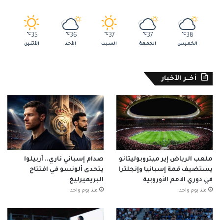
℃
35
℃
36
℃
37
℃
37
℃
38
الخميس
الجمعة
السبت
الأحد
الأثنين
أخــر الأخبار
ملعب الرياض إير ميتروبوليتانو
صدام إسباني ناري.. أربيلوا
يستضيف قمة إسبانيا وإنجلترا
يتحدى ألونسو في افتتاح
في دوري الأمم الأوروبية
البريميرليغ
منذ يوم واحد
منذ يوم واحد