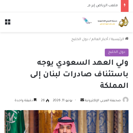
ملعب الرياض إير ميتروبوليتانو يستضيف قمة إسبانيا وإنجلترا في دوري الأمم الأوروبية
الق
الرئيسية
/
أخبار العالم
/
دول الخليج
دول الخليج
ولي العهد السعودي يوجه
باستئناف صادرات لبنان إلى
المملكة
أرسل
صحيفة العربي الإلكترونية
يونيو 11, 2026
26
دقيقة واحدة
بريدا
إلكترونيا