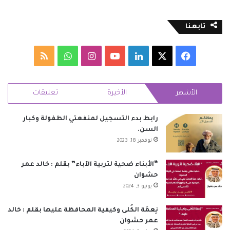
تابعنا
‫X
فيسبوك
لينكدإن
‫YouTube
انستقرام
واتساب
ملخص
الموقع
الأشهر
الأخيرة
تعليقات
RSS
رابط بدء التسجيل لمنفعتي الطفولة وكبار
السن.
نوفمبر 18, 2023
“الأبناء ضحية لتربية الآباء” بقلم : خالد عمر
حشوان
يونيو 3, 2024
نِعمَة الكُلى وكيفية المحافظة عليها بقلم : خالد
عمر حشوان