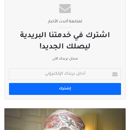
الإجراءات المناسبة لانتخاب نائب لرئيس المجلس وفقا لما نصت عليه
المادة 58 مكرر 12 من النظام الأساسي للدولة. “العمانية”
لمتابعة أحدث الأخبار
اشترك في خدمتنا البريدية
نسخ الرابط
ليصلك الجديد!
سجل بريدك الآن
أدخل
بريدك
الإلكتروني
السيد
بدر
بن
حمد