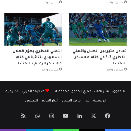
منذ يوم واحد
منذ يوم واحد
تعادل مثير بين الهلال والأهلي
الأهلي القطري يهزم الهلال
القطري 3-3 في ختام معسكر
السعودي بثنائية في ختام
النمسا
معسكر الزعيم بالنمسا
منذ يوم واحد
منذ يوم واحد
© حقوق النشر 2026، جميع الحقوق محفوظة |
صحيفة العربي الإلكترونية
الرئيسية
عن
فريق العمل
أخبار العالم
الطقس
‫X
فيسبوك
لينكدإن
‫YouTube
انستقرام
واتساب
ملخص
الموقع