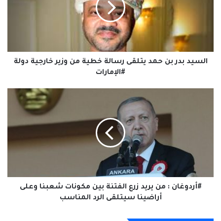
يتلقى
رسالة
خطية
من
وزير
خارجية
السيد بدر بن حمد يتلقى رسالة خطية من وزير خارجية دولة
دولة
#الإمارات
#الإمارات
#أردوغان
:
من
يريد
زرع
الفتنة
بين
مكونات
شعبنا
وعلى
#أردوغان : من يريد زرع الفتنة بين مكونات شعبنا وعلى
أراضينا
أراضينا سيتلقى الرد المناسب
سيتلقى
الرد