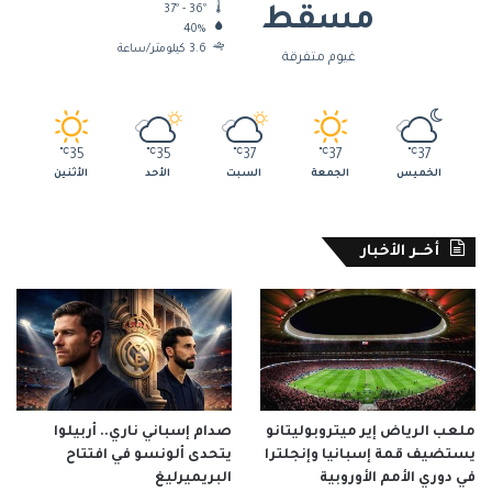
37º - 36º
مسقط
40%
3.6 كيلومتر/ساعة
غيوم متفرقة
℃
35
℃
35
℃
37
℃
37
℃
37
الخميس
الجمعة
السبت
الأحد
الأثنين
أخــر الأخبار
ملعب الرياض إير ميتروبوليتانو
صدام إسباني ناري.. أربيلوا
يستضيف قمة إسبانيا وإنجلترا
يتحدى ألونسو في افتتاح
في دوري الأمم الأوروبية
البريميرليغ