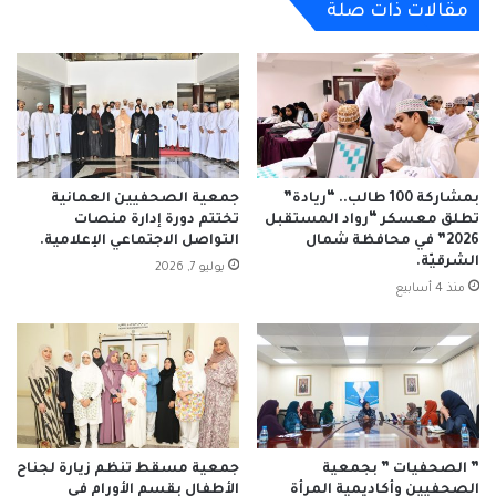
مقالات ذات صلة
المناسب
بمشاركة 100 طالب.. “ريادة”
جمعية الصحفيين العمانية
تطلق معسكر “رواد المستقبل
تختتم دورة إدارة منصات
2026” في محافظة شمال
التواصل الاجتماعي الإعلامية.
الشرقيّة.
يوليو 7, 2026
منذ 4 أسابيع
” الصحفيات ” بجمعية
جمعية مسقط تنظم زيارة لجناح
الصحفيين وأكاديمية المرأة
الأطفال بقسم الأورام في