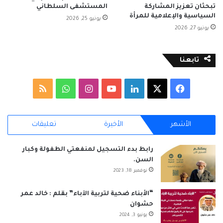
تبحثان تعزيز المشاركة
المستشفى السلطاني
السياسية والإعلامية للمرأة
يونيو 25, 2026
يونيو 27, 2026
تابعنا
‫X
فيسبوك
لينكدإن
‫YouTube
انستقرام
واتساب
ملخص
الموقع
الأشهر
الأخيرة
تعليقات
RSS
رابط بدء التسجيل لمنفعتي الطفولة وكبار
السن.
نوفمبر 18, 2023
“الأبناء ضحية لتربية الآباء” بقلم : خالد عمر
حشوان
يونيو 3, 2024