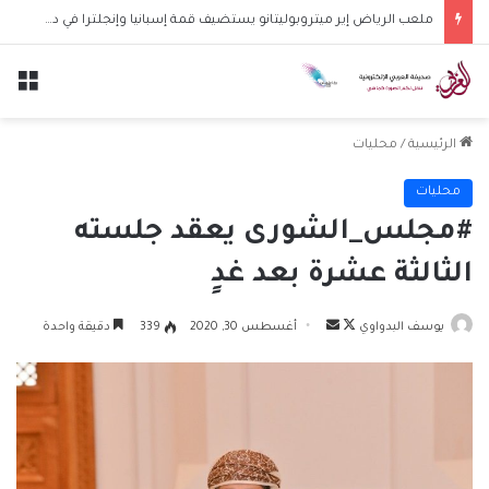
ملعب الرياض إير ميتروبوليتانو يستضيف قمة إسبانيا وإنجلترا في دوري الأمم الأوروبية
الق
الرئيسية
/
محليات
محليات
#مجلس_الشورى يعقد جلسته
الثالثة عشرة بعد غدٍ
تابع
أرسل
يوسف البدواوي
أغسطس 30, 2020
339
دقيقة واحدة
على
بريدا
X
إلكترونيا