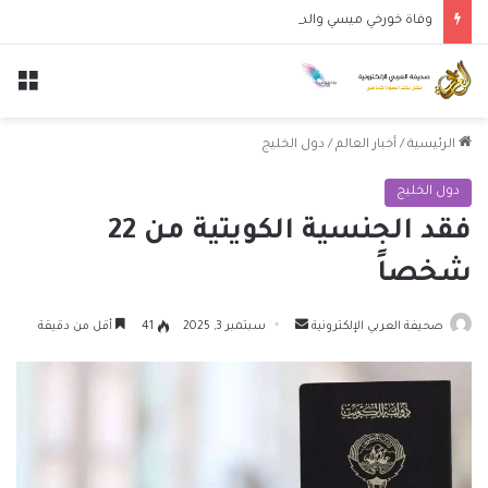
وفاة خورخي ميسي والد النجم الأرجنتيني ليونيل ميسي عن عمر 68 عاماً
الق
الرئيسية
/
أخبار العالم
/
دول الخليج
دول الخليج
فقد الجنسية الكويتية من 22
شخصاً
أرسل
صحيفة العربي الإلكترونية
سبتمبر 3, 2025
41
أقل من دقيقة
بريدا
إلكترونيا