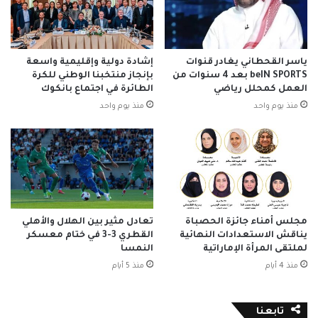
ياسر القحطاني يغادر قنوات
إشادة دولية وإقليمية واسعة
beIN SPORTS بعد 4 سنوات من
بإنجاز منتخبنا الوطني للكرة
العمل كمحلل رياضي
الطائرة في اجتماع بانكوك
منذ يوم واحد
منذ يوم واحد
مجلس أمناء جائزة الحصباة
تعادل مثير بين الهلال والأهلي
يناقش الاستعدادات النهائية
القطري 3-3 في ختام معسكر
لملتقى المرأة الإماراتية
النمسا
منذ 4 أيام
منذ 5 أيام
تابعنا