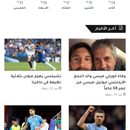
℃
35
℃
36
℃
37
℃
35
℃
34
الأحد
الأثنين
الثلاثاء
الأربعاء
الخميس
أخــر الأخبار
وفاة خورخي ميسي والد النجم
تشيلسي يهزم ميلان بثلاثية
الأرجنتيني ليونيل ميسي عن
نظيفة في جاكرتا
عمر 68 عاماً
منذ 52 دقيقة
منذ 39 دقيقة