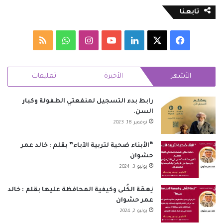
تابعنا
‫X
فيسبوك
لينكدإن
‫YouTube
انستقرام
واتساب
ملخص
الموقع
الأشهر
الأخيرة
تعليقات
RSS
رابط بدء التسجيل لمنفعتي الطفولة وكبار
السن.
نوفمبر 18, 2023
“الأبناء ضحية لتربية الآباء” بقلم : خالد عمر
حشوان
يونيو 3, 2024
نِعمَة الكُلى وكيفية المحافظة عليها بقلم : خالد
عمر حشوان
يوليو 2, 2024