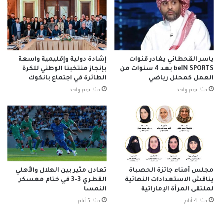
ياسر القحطاني يغادر قنوات
إشادة دولية وإقليمية واسعة
beIN SPORTS بعد 4 سنوات من
بإنجاز منتخبنا الوطني للكرة
العمل كمحلل رياضي
الطائرة في اجتماع بانكوك
منذ يوم واحد
منذ يوم واحد
مجلس أمناء جائزة الحصباة
تعادل مثير بين الهلال والأهلي
يناقش الاستعدادات النهائية
القطري 3-3 في ختام معسكر
لملتقى المرأة الإماراتية
النمسا
منذ 4 أيام
منذ 5 أيام