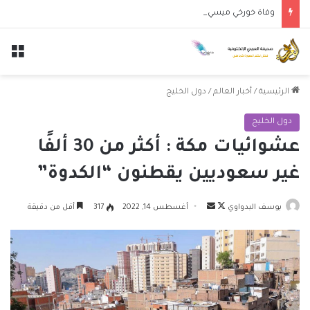
وفاة خورخي ميسي والد النجم الأرجنتيني ليونيل ميسي عن عمر 68 عاماً
الق
الرئيسية
/
أخبار العالم
/
دول الخليج
دول الخليج
عشوائيات مكة : أكثر من 30 ألفًا
غير سعوديين يقطنون “الكدوة”
تابع
أرسل
يوسف البدواوي
أغسطس 14, 2022
317
أقل من دقيقة
على
بريدا
X
إلكترونيا