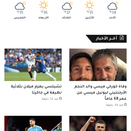
℃
35
℃
36
℃
37
℃
35
℃
34
الأحد
الأثنين
الثلاثاء
الأربعاء
الخميس
أخــر الأخبار
وفاة خورخي ميسي والد النجم
تشيلسي يهزم ميلان بثلاثية
الأرجنتيني ليونيل ميسي عن
نظيفة في جاكرتا
عمر 68 عاماً
منذ 52 دقيقة
منذ 39 دقيقة