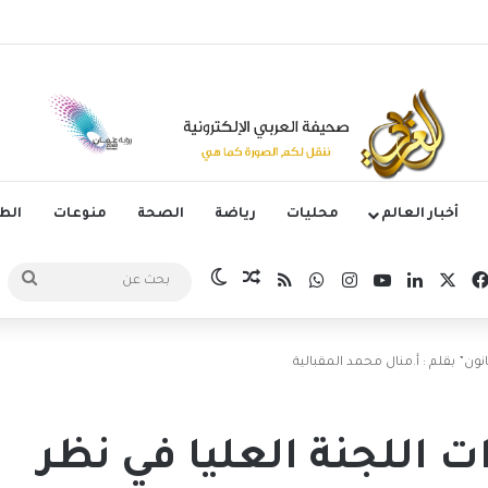
جوم الدوري الكوري بثلاثية في أول انتصار تحت قيادة ماريسكا
أخبار العالم
محليات
رياضة
الصحة
منوعات
ال
‫X
فيسبوك
لينكدإن
‫YouTube
انستقرام
واتساب
ملخص الموقع RSS
مقال عشوائي
الوضع المظلم
بحث
عن
نون” بقلم : أ.منال محمد المقبالية
 اللجنة العليا في نظر