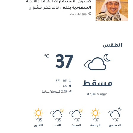
صندوق الاستثمارات العامة والأندية
السعودية بقلم : خالد عمر حشوان
يونيو 10, 2023
الطقس
37
℃
37º - 36º
مسقط
34%
2.79 كيلومتر/ساعة
غيوم متفرقة
℃
35
℃
35
℃
37
℃
37
℃
37
الخميس
الجمعة
السبت
الأحد
الأثنين