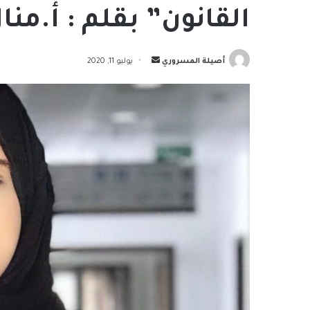
القانون” بقلم : أ.منا
أرسل
أصيلة المسروري
يوليو 11, 2020
بريدا
إلكترونيا