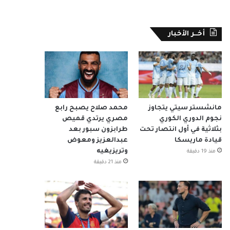
أخــر الأخبار
مانشستر سيتي يتجاوز
محمد صلاح يصبح رابع
نجوم الدوري الكوري
مصري يرتدي قميص
بثلاثية في أول انتصار تحت
طرابزون سبور بعد
قيادة ماريسكا
عبدالعزيز ومعوض
وتريزيغيه
منذ 19 دقيقة
منذ 21 دقيقة