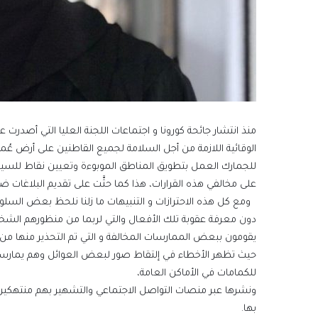
منذ انتشار جائحة كورونا و اجتماعات اللجنة العليا التي أصدرت عد
الوقائية اللازمة من أجل السلامة لجميع القاطنين على أرض عُم
للجمارك العمل بتطويق المناطق الموبوءة وتعيين نقاط للسيطرة 
على مخالفي هذه القرارات، هذا كما حثَّت على تقديم البلاغات ض
ومع كل هذه الاحترازات و التنبيهات ما زلنا نلحظ بعض السل
دون معرفة عقوبة تلك الأفعال والتي لربما من منظورهم الش
يقومون ببعض الممارسات المخالفة و التي تم التحذير منها من ق
حيث تظهر الأخطاء في إلتقاط صور لبعض العوائل وهم يمارسو
للكمامات في الأماكن العامة،
ونشرها عبر منصات التواصل الاجتماعي والتشهير بهم منتهكين
بها.