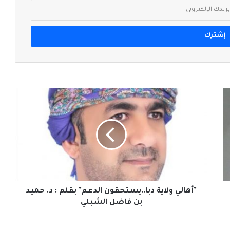
"أهالي
ولاية
دبا..يستحقون
الدعم"
بقلم
:
د.
حميد
بن
فاضل
"أهالي ولاية دبا..يستحقون الدعم" بقلم : د. حميد
الشبلي
بن فاضل الشبلي