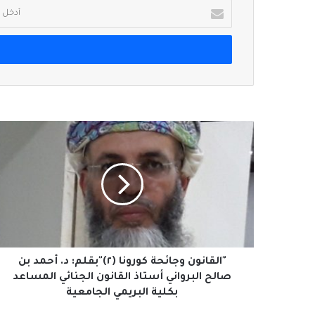
أدخل
بريدك
الإلكتروني
"القانون
وجائحة
كورونا
(٢)"بقلم:
د.
أحمد
بن
صالح
البرواني
أستاذ
"القانون وجائحة كورونا (٢)"بقلم: د. أحمد بن
القانون
صالح البرواني أستاذ القانون الجنائي المساعد
الجنائي
بكلية البريمي الجامعية
المساعد