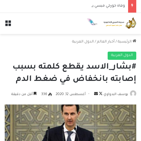
وفاة خورخي ميسي والد النجم الأرجنتيني ليونيل ميسي عن عمر 68 عاماً
الق
الرئيسية
/
أخبار العالم
/
الدول العربية
الدول العربية
#بشار_الاسد يقطع كلمته بسبب
إصابته بانخفاض في ضغط الدم
تابع
أرسل
يوسف البدواوي
أغسطس 12, 2020
336
أقل من دقيقة
على
بريدا
X
إلكترونيا