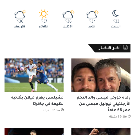
℃
36
℃
37
℃
36
℃
34
℃
33
السبت
الأحد
الأثنين
الثلاثاء
الأربعاء
أخــر الأخبار
وفاة خورخي ميسي والد النجم
تشيلسي يهزم ميلان بثلاثية
الأرجنتيني ليونيل ميسي عن
نظيفة في جاكرتا
عمر 68 عاماً
منذ 52 دقيقة
منذ 39 دقيقة