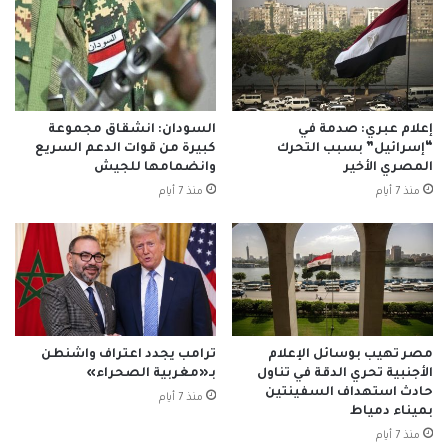
إعلام عبري: صدمة في
السودان: انشقاق مجموعة
“إسرائيل” بسبب التحرك
كبيرة من قوات الدعم السريع
المصري الأخير
وانضمامها للجيش
منذ 7 أيام
منذ 7 أيام
مصر تهيب بوسائل الإعلام
ترامب يجدد اعتراف واشنطن
الأجنبية تحري الدقة في تناول
بـ«مغربية الصحراء»
حادث استهداف السفينتين
منذ 7 أيام
بميناء دمياط
منذ 7 أيام