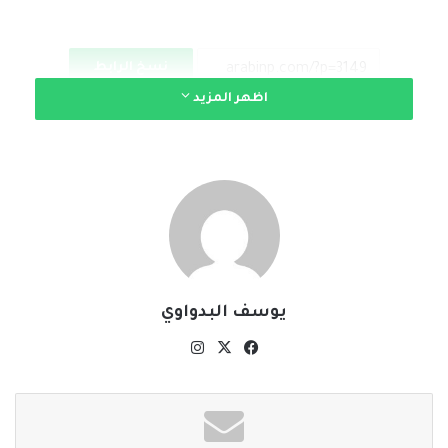
نسخ الرابط
اظهر المزيد
يوسف البدواوي
‫X
فيسبوك
انستقرام