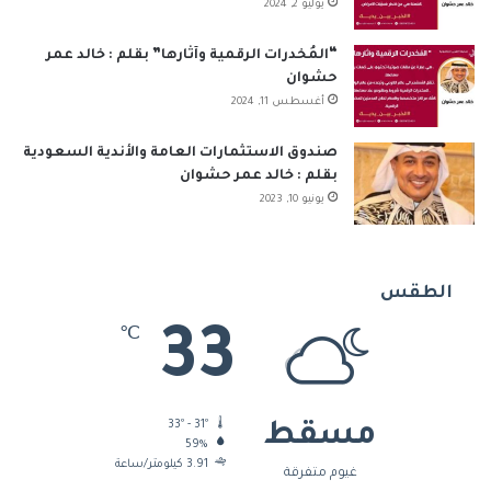
يوليو 2, 2024
“المُخدرات الرقمية وآثارها” بقلم : خالد عمر
حشوان
أغسطس 11, 2024
صندوق الاستثمارات العامة والأندية السعودية
بقلم : خالد عمر حشوان
يونيو 10, 2023
الطقس
33
℃
33º - 31º
مسقط
59%
3.91 كيلومتر/ساعة
غيوم متفرقة