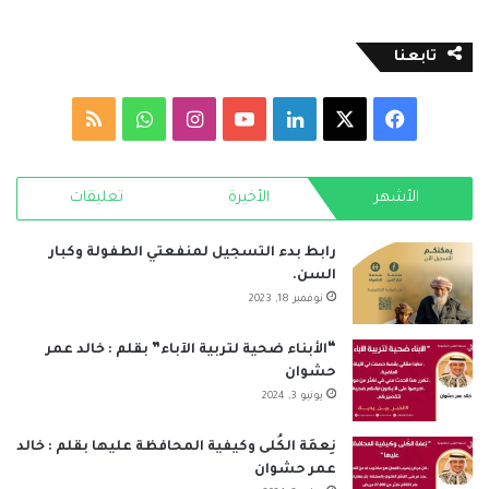
تابعنا
‫X
فيسبوك
لينكدإن
‫YouTube
انستقرام
واتساب
ملخص
الموقع
الأشهر
الأخيرة
تعليقات
RSS
رابط بدء التسجيل لمنفعتي الطفولة وكبار
السن.
نوفمبر 18, 2023
“الأبناء ضحية لتربية الآباء” بقلم : خالد عمر
حشوان
يونيو 3, 2024
نِعمَة الكُلى وكيفية المحافظة عليها بقلم : خالد
عمر حشوان