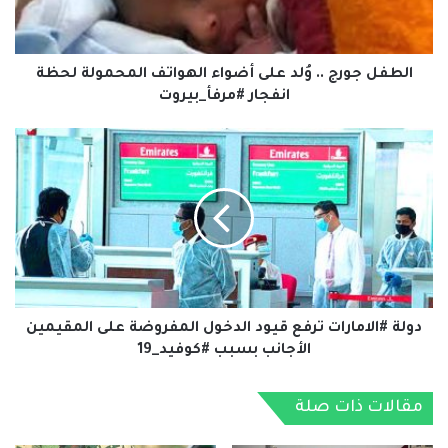
الهواتف
المحمولة
لحظة
انفجار
الطفل جورج .. وُلد على أضواء الهواتف المحمولة لحظة
#مرفأ_بيروت
انفجار #مرفأ_بيروت
دولة
#الامارات
ترفع
قيود
الدخول
المفروضة
على
المقيمين
الأجانب
بسبب
دولة #الامارات ترفع قيود الدخول المفروضة على المقيمين
#كوفيد_19
الأجانب بسبب #كوفيد_19
مقالات ذات صلة