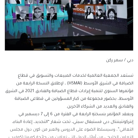
دبي / سمر ركن
تستعد الجمعية العالمية لخدمات المبيعات والتسويق في قطاع
الضيافة في الشرق الأوسط (HSMAI) ، لإطلاق النسخة الرابعة من
مؤتمرها السنوي لتنمية إيرادات قطاع الضيافة والفنادق 2021 في الشرق
الأوسط، بحضور مجموعة من كبار المسؤولين في قطاعي الضيافة
والفنادق والعديد من الشركاء الآخرين.
ويعقد المؤتمر بنسختهِ الرابعة في الفترة من 6 إلى 7 ديسمبر في
إنتركونتيننتال دبي فستيفال سيتي، تحت شعار “التجديد، إعادة البناء،
التعافي”، وسيسلط الضوء على الدروس والعبر من كون دول مجلس
التعاون الخليجي من أوائل الدول التي تعافت من جائحة كورونا (كوفيد –