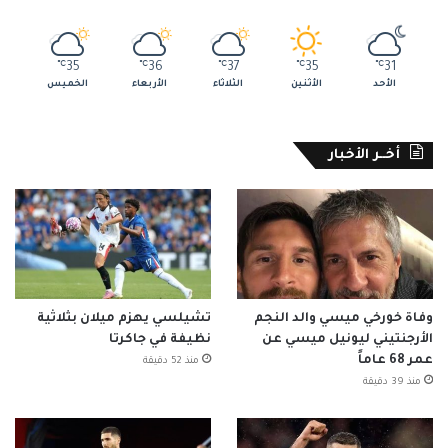
℃
35
℃
36
℃
37
℃
35
℃
31
الأحد
الأثنين
الثلاثاء
الأربعاء
الخميس
أخــر الأخبار
وفاة خورخي ميسي والد النجم
تشيلسي يهزم ميلان بثلاثية
الأرجنتيني ليونيل ميسي عن
نظيفة في جاكرتا
عمر 68 عاماً
منذ 52 دقيقة
منذ 39 دقيقة