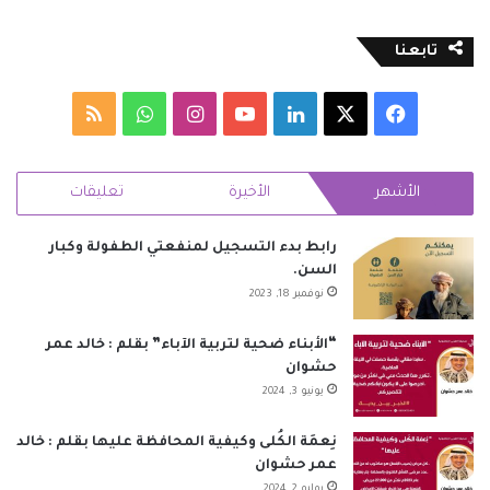
تابعنا
‫X
فيسبوك
لينكدإن
‫YouTube
انستقرام
واتساب
ملخص
الموقع
الأشهر
الأخيرة
تعليقات
RSS
رابط بدء التسجيل لمنفعتي الطفولة وكبار
السن.
نوفمبر 18, 2023
“الأبناء ضحية لتربية الآباء” بقلم : خالد عمر
حشوان
يونيو 3, 2024
نِعمَة الكُلى وكيفية المحافظة عليها بقلم : خالد
عمر حشوان
يوليو 2, 2024