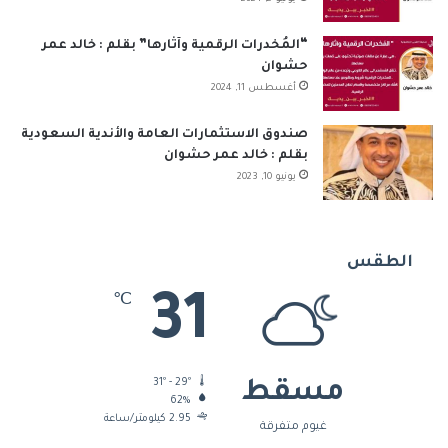
“المُخدرات الرقمية وآثارها” بقلم : خالد عمر
حشوان
أغسطس 11, 2024
صندوق الاستثمارات العامة والأندية السعودية
بقلم : خالد عمر حشوان
يونيو 10, 2023
الطقس
31
℃
31º - 29º
مسقط
62%
2.95 كيلومتر/ساعة
غيوم متفرقة