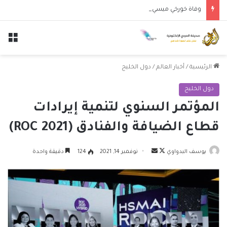
وفاة خورخي ميسي والد النجم الأرجنتيني ليونيل ميسي عن عمر 68 عاماً
الق
الرئيسية
/
أخبار العالم
/
دول الخليج
دول الخليج
المؤتمر السنوي لتنمية إيرادات
قطاع الضيافة والفنادق (ROC 2021)
تابع
أرسل
يوسف البدواوي
نوفمبر 14, 2021
124
دقيقة واحدة
على
بريدا
X
إلكترونيا