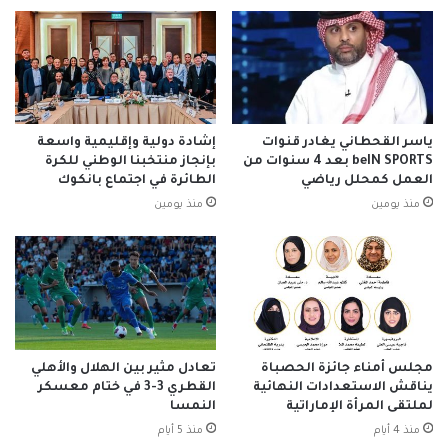
ياسر القحطاني يغادر قنوات
إشادة دولية وإقليمية واسعة
beIN SPORTS بعد 4 سنوات من
بإنجاز منتخبنا الوطني للكرة
العمل كمحلل رياضي
الطائرة في اجتماع بانكوك
منذ يومين
منذ يومين
مجلس أمناء جائزة الحصباة
تعادل مثير بين الهلال والأهلي
يناقش الاستعدادات النهائية
القطري 3-3 في ختام معسكر
لملتقى المرأة الإماراتية
النمسا
منذ 4 أيام
منذ 5 أيام