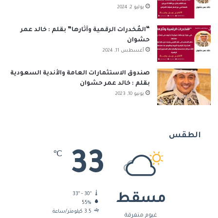
يوليو 2, 2024
“المُخدرات الرقمية وآثارها” بقلم : خالد عمر
حشوان
أغسطس 11, 2024
صندوق الاستثمارات العامة والأندية السعودية
بقلم : خالد عمر حشوان
يونيو 10, 2023
الطقس
33
℃
33º - 30º
مسقط
55%
3.5 كيلومتر/ساعة
غيوم متفرقة