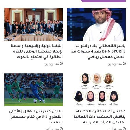
ياسر القحطاني يغادر قنوات
إشادة دولية وإقليمية واسعة
beIN SPORTS بعد 4 سنوات من
بإنجاز منتخبنا الوطني للكرة
العمل كمحلل رياضي
الطائرة في اجتماع بانكوك
منذ يومين
منذ يومين
مجلس أمناء جائزة الحصباة
تعادل مثير بين الهلال والأهلي
يناقش الاستعدادات النهائية
القطري 3-3 في ختام معسكر
لملتقى المرأة الإماراتية
النمسا
منذ 4 أيام
منذ 5 أيام