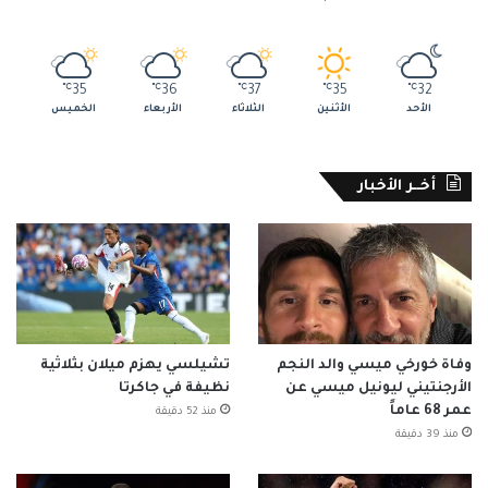
℃
35
℃
36
℃
37
℃
35
℃
32
الأحد
الأثنين
الثلاثاء
الأربعاء
الخميس
أخــر الأخبار
وفاة خورخي ميسي والد النجم
تشيلسي يهزم ميلان بثلاثية
الأرجنتيني ليونيل ميسي عن
نظيفة في جاكرتا
عمر 68 عاماً
منذ 52 دقيقة
منذ 39 دقيقة