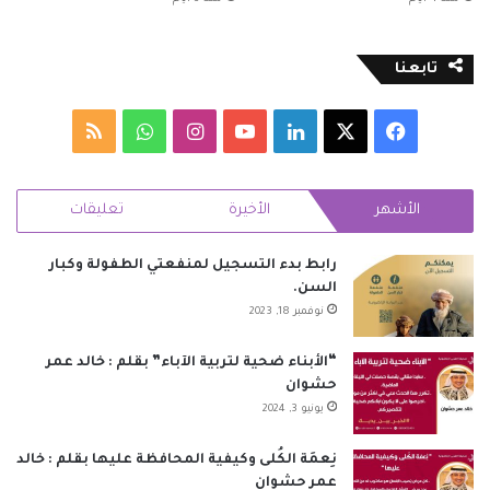
تابعنا
‫X
فيسبوك
لينكدإن
‫YouTube
انستقرام
واتساب
ملخص
الموقع
الأشهر
الأخيرة
تعليقات
RSS
رابط بدء التسجيل لمنفعتي الطفولة وكبار
السن.
نوفمبر 18, 2023
“الأبناء ضحية لتربية الآباء” بقلم : خالد عمر
حشوان
يونيو 3, 2024
نِعمَة الكُلى وكيفية المحافظة عليها بقلم : خالد
عمر حشوان