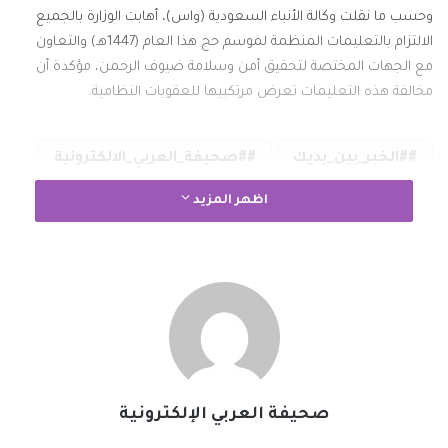
وحسب ما نقلت وكالة الأنباء السعودية (واس)، أهابت الوزارة بالجميع
الالتزام بالتعليمات المنظمة لموسم حج هذا العام (1447هـ) والتعاون
مع الجهات المختصة لتحقيق أمن وسلامة ضيوف الرحمن، مؤكدة أن
مخالفة هذه التعليمات تعرض مرتكبيها للعقوبات النظامية.
#الخبر_بين_يديك
#صحيفة_العربي_الالكترونية
اظهر المزيد
نسخ الرابط
صحيفة العربي الإلكترونية