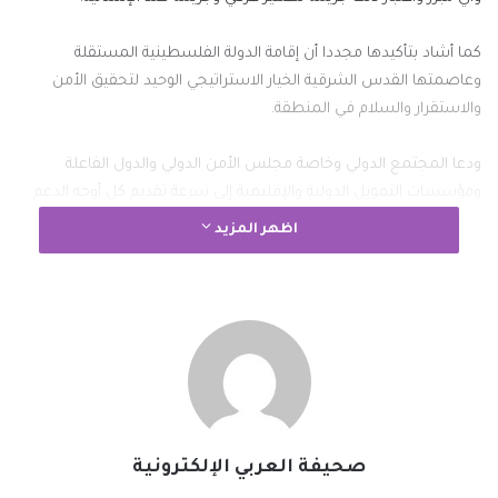
كما أشاد بتأكيدها مجددا أن إقامة الدولة الفلسطينية المستقلة
وعاصمتها القدس الشرقية الخيار الاستراتيجي الوحيد لتحقيق الأمن
والاستقرار والسلام في المنطقة.
ودعا المجتمع الدولي وخاصة مجلس الأمن الدولي والدول الفاعلة
ومؤسسات التمويل الدولية والإقليمية إلى سرعة تقديم كل أوجه الدعم
اللازمة لهذه الخطة والإسهام الإيجابي والفاعل في تنفيذها على أرض
اظهر المزيد
الواقع.
وطالب دول العالم كافة بالاستجابة السريعة لقرار القمة بشأن عقد
مؤتمر دولي في القاهرة لإعادة إعمار قطاع غزة وإنشاء صندوق ائتماني
لتنفيذ مشروعات إعادة الإعمار.
وثمن رئيس البرلمان العربي الجهود الحثيثة والمخلصة التي يبذلها قادة
الدول العربية من أجل دعم القضية الفلسطينية والانتصار للحقوق
صحيفة العربي الإلكترونية
المشروعة للشعب الفلسطيني خاصة في هذه المرحلة التي تواجه فيها