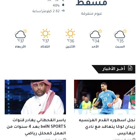
36º - 32º
مسقط
48%
2.62 كيلومتر/ساعة
غيوم متفرقة
℃
37
℃
37
℃
36
℃
34
℃
35
السبت
الأحد
الأثنين
الثلاثاء
الأربعاء
أخــر الأخبار
نجل اسطوره القدم الفرنسيه
ياسر القحطاني يغادر قنوات
زيدان لوكا يتعاقد مع نادي
beIN SPORTS بعد 4 سنوات من
ليغانيس
العمل كمحلل رياضي