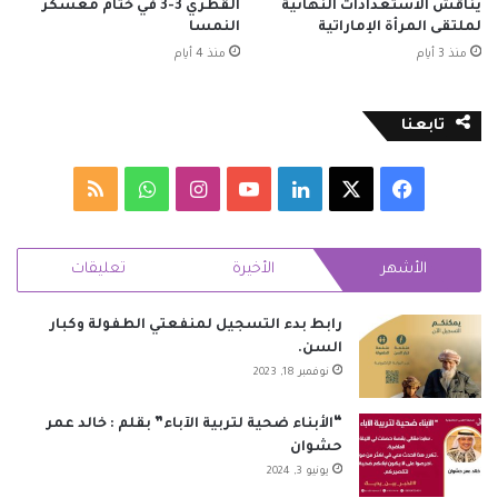
يناقش الاستعدادات النهائية
القطري 3-3 في ختام معسكر
لملتقى المرأة الإماراتية
النمسا
منذ 3 أيام
منذ 4 أيام
تابعنا
‫X
فيسبوك
لينكدإن
‫YouTube
انستقرام
واتساب
ملخص
الموقع
الأشهر
الأخيرة
تعليقات
RSS
رابط بدء التسجيل لمنفعتي الطفولة وكبار
السن.
نوفمبر 18, 2023
“الأبناء ضحية لتربية الآباء” بقلم : خالد عمر
حشوان
يونيو 3, 2024