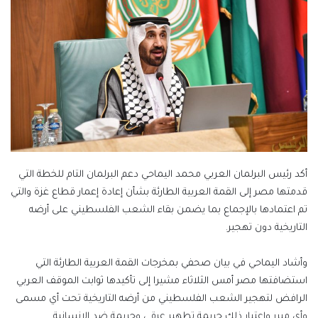
أكد رئيس البرلمان العربي محمد اليماحي دعم البرلمان التام للخطة التي
قدمتها مصر إلى القمة العربية الطارئة بشأن إعادة إعمار قطاع غزة والتي
تم اعتمادها بالإجماع بما يضمن بقاء الشعب الفلسطيني على أرضه
التاريخية دون تهجير.
وأشاد اليماحي في بيان صحفي بمخرجات القمة العربية الطارئة التي
استضافتها مصر أمس الثلاثاء مشيرا إلى تأكيدها ثوابت الموقف العربي
الرافض لتهجير الشعب الفلسطيني من أرضه التاريخية تحت أي مسمى
وأي مبرر واعتبار ذلك جريمة تطهير عرقي وجريمة ضد الإنسانية.