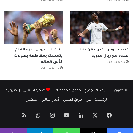
منذ 6 ساعات
منذ 6 ساعات
فينيسيوس يقترب من تجديد
الاتحاد الأوروبي لكرة القدم
عقده مع ريال مدريد
يتمسك بمقاطعة بطولات
كأس العالم
منذ 6 ساعات
منذ 6 ساعات
© حقوق النشر 2026، جميع الحقوق محفوظة |
صحيفة العربي الإلكترونية
الرئيسية
عن
فريق العمل
أخبار العالم
الطقس
‫X
فيسبوك
لينكدإن
‫YouTube
انستقرام
واتساب
ملخص
الموقع