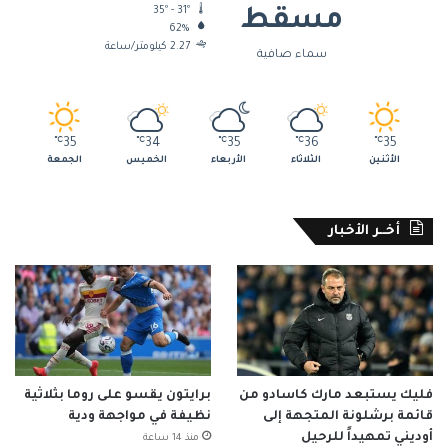
35º - 31º
مسقط
62%
2.27 كيلومتر/ساعة
سماء صافية
℃
35
℃
34
℃
35
℃
36
℃
35
الأثنين
الثلاثاء
الأربعاء
الخميس
الجمعة
أخــر الأخبار
فليك يستبعد مارك كاسادو من
برايتون يقسو على روما بثلاثية
قائمة برشلونة المتجهة إلى
نظيفة في مواجهة ودية
أوديني تمهيداً للرحيل
منذ 14 ساعة