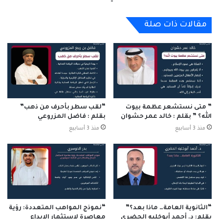
السلطنة
نسخ الرابط
مقالات ذات صلة
” متى نستشعر عظمة بيوت
“لقب سطر بأحرف من ذهب”
الله؟ ” بقلم : خالد عمر حشوان
بقلم : فاضل المزروعي
منذ 3 أسابيع
منذ 3 أسابيع
“الثانوية العامة… ماذا بعد؟”
“نموذج المواهب المتعددة: رؤية
بقلم: د. أحمد أبوخلبه الحضري
معاصرة لاستثمار الإبداع