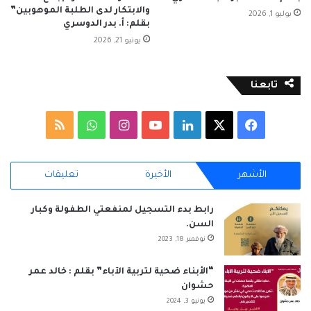
والابتكار لدى الطلبة الموهوبين”
يوليو 1, 2026
بقلم: أ. بدر الدوسري
يونيو 21, 2026
تابعنا
‫X
فيسبوك
لينكدإن
‫YouTube
انستقرام
واتساب
ملخص
الموقع
الأشهر
الأخيرة
تعليقات
RSS
رابط بدء التسجيل لمنفعتي الطفولة وكبار
السن.
نوفمبر 18, 2023
“الأبناء ضحية لتربية الآباء” بقلم : خالد عمر
حشوان
يونيو 3, 2024