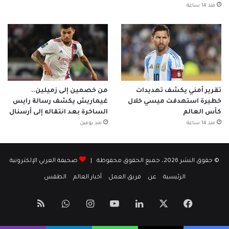
منذ 14 ساعة
تقرير أمني يكشف تهديدات
من خصمين إلى زميلين..
خطيرة استهدفت ميسي خلال
غيماريش يكشف رسالة رايس
كأس العالم
الساخرة بعد انتقاله إلى أرسنال
منذ 14 ساعة
منذ يومين
© حقوق النشر 2026، جميع الحقوق محفوظة |
صحيفة العربي الإلكترونية
الرئيسية
عن
فريق العمل
أخبار العالم
الطقس
‫X
فيسبوك
لينكدإن
‫YouTube
انستقرام
واتساب
ملخص
الموقع