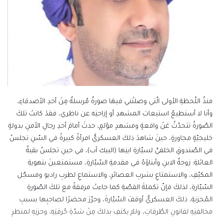
منذُ اللّحظةِ الأولى الّتي وصلتْني فيهَا صورةٌ مُرسلةٌ مِنْ أحدِ الأصدقاءِ،
وأنا لا أستطيعُ استيعابَ المشهدِ أو إزاحتِه عن ناظري، فقدْ كانتْ تلكَ
الصّورةُ تتحدّثُ عَنْ واقعةٍ ومشهدٍ مؤلمٍ، حدثَ أمامَ أحدِ رجالِ الأمنِ بدولةٍ
خليجيّةٍ مجاورةٍ، حينَ شاهدَ ذلكَ العسكريُّ امرأةً كبيرةً في السّنِ تجلسُ
في الصّندوقِ الخلفيِّ لسيّارةِ ابنِها (البيك آب)، في حينِ تجلسُ بقيةُ
العائلةِ: زوجةُ الابنِ وأبناؤهُ في مقدمةِ السّيّارةِ، مستمتعينَ بتهويةِ
المكيّفِ، والاستمتاعِ بشربِ العصائرِ، والاستماعِ لطربِ راديو ومسجّل
السّيّارةِ، لذلكَ فإنّ تكملةَ القصّةِ كما جاءتْ مرفقةً مع تلكَ الصّورةِ
المُحزنةِ، ذلكَ العسكريُّ أوقفَ السّيّارةَ، وحرّرَ محضرًا لصاحبِها بسببِ
مخالفتِهِ لقانونِ الطّرقاتِ، ولمْ يكتفِ بذلكَ مِنْ شدّةِ حُرقتِهِ، وحزنِهِ لمنظرِ