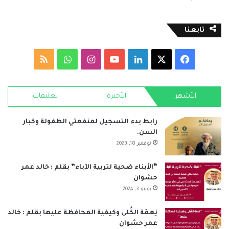
تابعنا
‫X
فيسبوك
لينكدإن
‫YouTube
انستقرام
واتساب
ملخص
الموقع
الأشهر
الأخيرة
تعليقات
RSS
رابط بدء التسجيل لمنفعتي الطفولة وكبار
السن.
نوفمبر 18, 2023
“الأبناء ضحية لتربية الآباء” بقلم : خالد عمر
حشوان
يونيو 3, 2024
نِعمَة الكُلى وكيفية المحافظة عليها بقلم : خالد
عمر حشوان