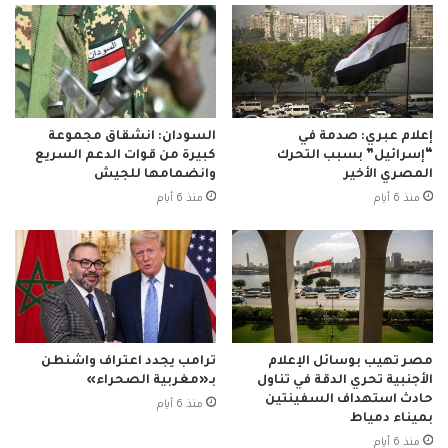
إعلام عبري: صدمة في
السودان: انشقاق مجموعة
“إسرائيل” بسبب التحرك
كبيرة من قوات الدعم السريع
المصري الأخير
وانضمامها للجيش
منذ 6 أيام
منذ 6 أيام
مصر تهيب بوسائل الإعلام
ترامب يجدد اعتراف واشنطن
الأجنبية تحري الدقة في تناول
بـ«مغربية الصحراء»
حادث استهداف السفينتين
منذ 6 أيام
بميناء دمياط
منذ 6 أيام