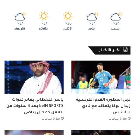
℃
37
℃
37
℃
36
℃
34
℃
34
السبت
الأحد
الأثنين
الثلاثاء
الأربعاء
أخــر الأخبار
نجل اسطوره القدم الفرنسيه
ياسر القحطاني يغادر قنوات
زيدان لوكا يتعاقد مع نادي
beIN SPORTS بعد 4 سنوات من
ليغانيس
العمل كمحلل رياضي
منذ 6 ساعات
منذ 6 ساعات