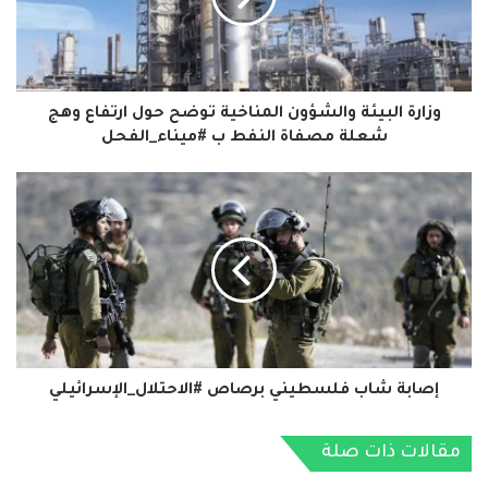
حول
ارتفاع
وهج
شعلة
مصفاة
وزارة البيئة والشؤون المناخية توضح حول ارتفاع وهج
النفط
شعلة مصفاة النفط ب #ميناء_الفحل
ب
#ميناء_الفحل
إصابة
شاب
فلسطيني
برصاص
#الاحتلال_الإسرائيلي
إصابة شاب فلسطيني برصاص #الاحتلال_الإسرائيلي
مقالات ذات صلة