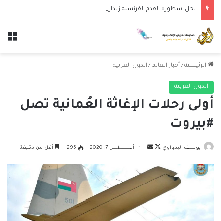
نجل اسطوره القدم الفرنسيه زيدان لوكا يتعاقد مع نادي ليغانيس
الق
الرئيسية
/
أخبار العالم
/
الدول العربية
الدول العربية
أولى رحلات الإغاثة العُمانية تصل
#بيروت
تابع
أرسل
يوسف البدواوي
أغسطس 7, 2020
296
أقل من دقيقة
على
بريدا
X
إلكترونيا