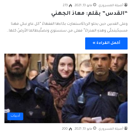
أصيلة المسروري
مايو 13, 2021
273
“القدس” بقلم: معاذ الجهني
‏وعلى القدسِ حين يحلو الرياءُاستعارت بكاءها الفقهاءُ “كل عامٍ نبكي فهذا
مسيحٌيتجلّى وهذهِ العذراءُ” فعلى من سنستوي ونصلِّيطالما الأرضُ كلها…
أكمل القراءة »
أدبيات
أصيلة المسروري
مايو 13, 2021
200