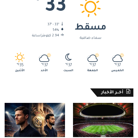
33
37º - 33º
مسقط
54%
2.94 كيلومتر/ساعة
سماء صافية
℃
35
℃
37
℃
37
℃
37
℃
37
الخميس
الجمعة
السبت
الأحد
الأثنين
أخــر الأخبار