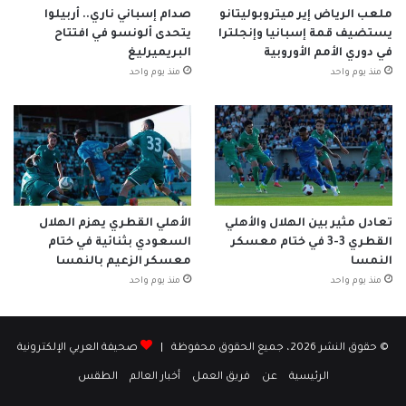
ملعب الرياض إير ميتروبوليتانو
صدام إسباني ناري.. أربيلوا
يستضيف قمة إسبانيا وإنجلترا
يتحدى ألونسو في افتتاح
في دوري الأمم الأوروبية
البريميرليغ
منذ يوم واحد
منذ يوم واحد
تعادل مثير بين الهلال والأهلي
الأهلي القطري يهزم الهلال
القطري 3-3 في ختام معسكر
السعودي بثنائية في ختام
النمسا
معسكر الزعيم بالنمسا
منذ يوم واحد
منذ يوم واحد
© حقوق النشر 2026، جميع الحقوق محفوظة |
صحيفة العربي الإلكترونية
الرئيسية
عن
فريق العمل
أخبار العالم
الطقس