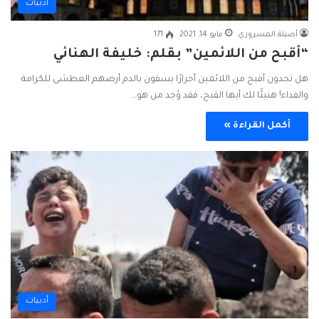
أدبيات
أصيلة المسروري
مايو 14, 2021
171
“أقبح من اللائمين” بقلم: خليفة الهنائي
هل تجدون أقبح من اللائمين أحرارًا يسقون بالدم أرضهم العطشى للكرامة
والفداء! هنيئًا لك أيها القبح، فقد وُجد من هو…
أكمل القراءة »
أدبيات