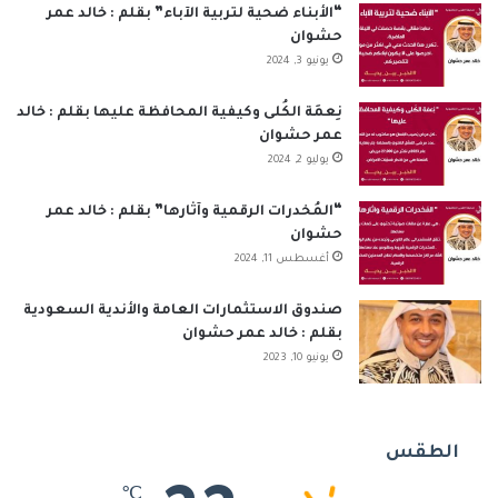
ك
إ
u
ر
ب
ل
“الأبناء ضحية لتربية الآباء” بقلم : خالد عمر
حشوان
ن
b
ا
م
يونيو 3, 2024
e
م
و
نِعمَة الكُلى وكيفية المحافظة عليها بقلم : خالد
ق
عمر حشوان
يوليو 2, 2024
ع
“المُخدرات الرقمية وآثارها” بقلم : خالد عمر
R
حشوان
أغسطس 11, 2024
S
S
صندوق الاستثمارات العامة والأندية السعودية
بقلم : خالد عمر حشوان
يونيو 10, 2023
الطقس
℃