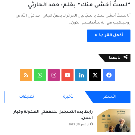
“لستُ أخشى منك” بقلم: حمد الحارثي
‏أنا لستُ أخشى منك يا سجَّانيإن الحرائرَ لا يخفنَ الجاني . قد كوَّن الله في
روحيلهيب فمٍ ..به سأطلقنحو الكونِ…
أكمل القراءة »
تابعنا
ف
ل
ا
و
م
ي
X
ي
Y
ن
ا
ل
الأشهر
الأخيرة
تعليقات
س
ن
o
س
ت
خ
ب
ك
u
ت
س
ص
رابط بدء التسجيل لمنفعتي الطفولة وكبار
السن.
و
د
T
ق
ا
ا
نوفمبر 18, 2023