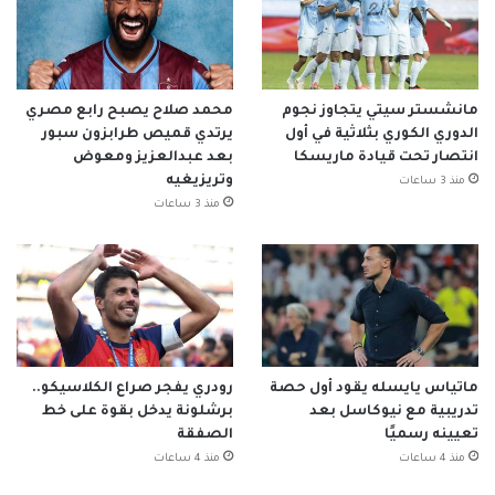
مانشستر سيتي يتجاوز نجوم
محمد صلاح يصبح رابع مصري
الدوري الكوري بثلاثية في أول
يرتدي قميص طرابزون سبور
انتصار تحت قيادة ماريسكا
بعد عبدالعزيز ومعوض
وتريزيغيه
منذ 3 ساعات
منذ 3 ساعات
ماتياس يايسله يقود أول حصة
رودري يفجر صراع الكلاسيكو..
تدريبية مع نيوكاسل بعد
برشلونة يدخل بقوة على خط
تعيينه رسميًا
الصفقة
منذ 4 ساعات
منذ 4 ساعات