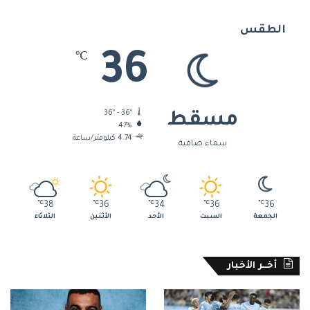
الطقس
36
℃
36º - 36º
مسقط
47%
4.74 كيلومتر/ساعة
سماء صافية
℃
38
℃
36
℃
34
℃
36
℃
36
الجمعة
السبت
الأحد
الأثنين
الثلاثاء
أخــر الأخبار