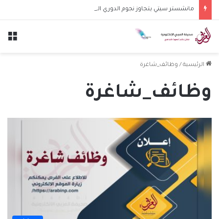
مانشستر سيتي يتجاوز نجوم الدوري الكوري بثلاثية في أول انتصار تحت قيادة ماريسكا
الق
الرئيسية
/
وظائف_شاغرة
وظائف_شاغرة