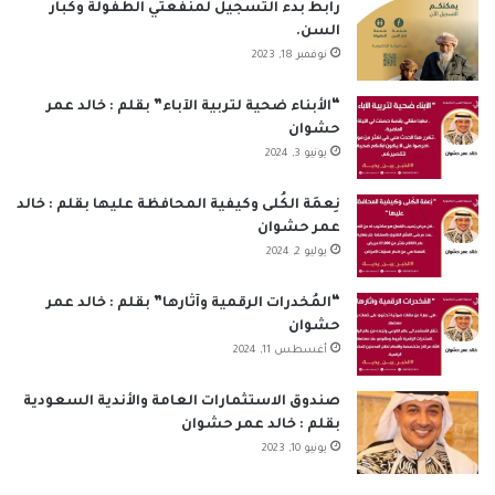
ب
ك
u
ت
س
ص
رابط بدء التسجيل لمنفعتي الطفولة وكبار
السن.
و
د
T
ق
ا
ا
نوفمبر 18, 2023
ك
إ
u
ر
ب
ل
“الأبناء ضحية لتربية الآباء” بقلم : خالد عمر
حشوان
ن
b
ا
م
يونيو 3, 2024
e
م
و
نِعمَة الكُلى وكيفية المحافظة عليها بقلم : خالد
ق
عمر حشوان
يوليو 2, 2024
ع
“المُخدرات الرقمية وآثارها” بقلم : خالد عمر
R
حشوان
أغسطس 11, 2024
S
S
صندوق الاستثمارات العامة والأندية السعودية
بقلم : خالد عمر حشوان
يونيو 10, 2023