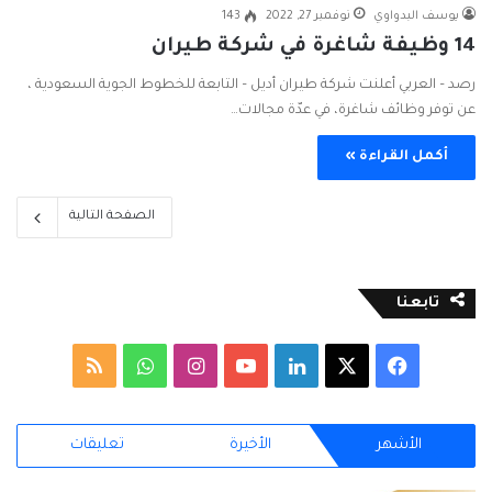
يوسف البدواوي
نوفمبر 27, 2022
143
14 وظيفة شاغرة في شركة طيران
رصد – العربي أعلنت شركة طيران أديل – التابعة للخطوط الجوية السعودية ،
عن توفر وظائف شاغرة، في عدّة مجالات…
أكمل القراءة »
الصفحة التالية
تابعنا
ف
ل
ا
و
م
ي
X
ي
Y
ن
ا
ل
الأشهر
الأخيرة
تعليقات
س
ن
o
س
ت
خ