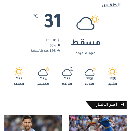
الطقس
31
℃
35º - 31º
مسقط
65%
1.98 كيلومتر/ساعة
غيوم متفرقة
℃
35
℃
34
℃
35
℃
36
℃
35
الأثنين
الثلاثاء
الأربعاء
الخميس
الجمعة
أخــر الأخبار