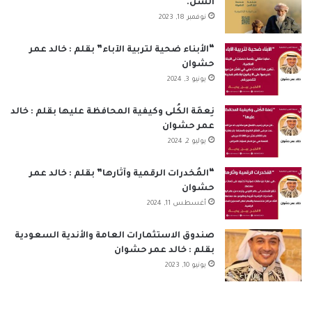
السن.
و
د
T
ق
ا
ا
نوفمبر 18, 2023
ك
إ
u
ر
ب
ل
“الأبناء ضحية لتربية الآباء” بقلم : خالد عمر
حشوان
ن
b
ا
م
يونيو 3, 2024
e
م
و
نِعمَة الكُلى وكيفية المحافظة عليها بقلم : خالد
ق
عمر حشوان
يوليو 2, 2024
ع
“المُخدرات الرقمية وآثارها” بقلم : خالد عمر
R
حشوان
أغسطس 11, 2024
S
S
صندوق الاستثمارات العامة والأندية السعودية
بقلم : خالد عمر حشوان
يونيو 10, 2023