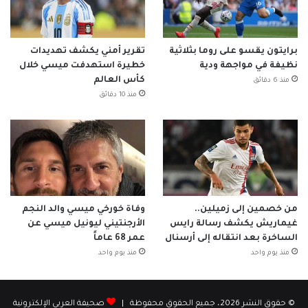
برايتون يقسو على روما بثلاثية
تقرير أمني يكشف تهديدات
نظيفة في مواجهة ودية
خطيرة استهدفت ميسي خلال
كأس العالم
منذ 6 دقائق
منذ 10 دقائق
من خصمين إلى زميلين..
وفاة خورخي ميسي والد النجم
غيماريش يكشف رسالة رايس
الأرجنتيني ليونيل ميسي عن
الساخرة بعد انتقاله إلى أرسنال
عمر 68 عاماً
منذ يوم واحد
منذ يوم واحد
© حقوق النشر 2026، جميع الحقوق محفوظة |
صحيفة العربي الإلكترونية