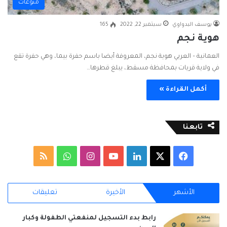
منوعات
يوسف البدواوي
سبتمبر 22, 2022
165
هوية نجم
العمانية – العربي هوية نجم، المعروفة أيضا باسم حفرة بيما، وهي حفرة تقع
في ولاية قريات بمحافظة مسقط، يبلغ قطرها…
أكمل القراءة »
تابعنا
ف
ل
ا
و
م
ي
X
ي
Y
ن
ا
ل
الأشهر
الأخيرة
تعليقات
س
ن
o
س
ت
خ
ب
ك
u
ت
س
ص
رابط بدء التسجيل لمنفعتي الطفولة وكبار