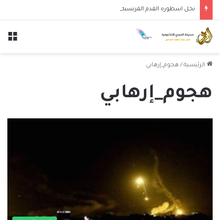
نجل اسطوره القدم الفرنسيه زيدان لوكا يتعاقد مع نادي ليغانيس
الق
الرئيسية
/
هجوم_إرهابي
هجوم_إرهابي