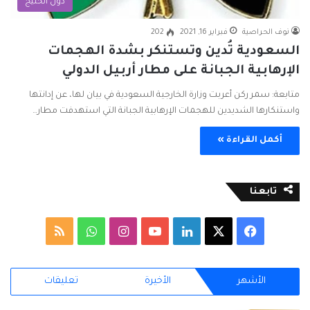
دول الخليج
نوف الحراصية
فبراير 16, 2021
202
السعودية تُدين وتستنكر بشدة الهجمات
الإرهابية الجبانة على مطار أربيل الدولي
متابعة: سمر ركن أعربت وزارة الخارجية السعودية في بيان لها، عن إدانتها
واستنكارها الشديدين للهجمات الإرهابية الجبانة التي استهدفت مطار…
أكمل القراءة »
تابعنا
ف
ل
ا
و
م
ي
X
ي
Y
ن
ا
ل
الأشهر
الأخيرة
تعليقات
س
ن
o
س
ت
خ