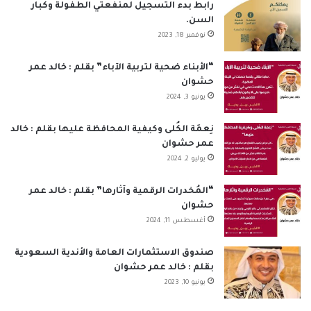
ب
ك
u
ت
س
ص
رابط بدء التسجيل لمنفعتي الطفولة وكبار
السن.
و
د
T
ق
ا
ا
نوفمبر 18, 2023
ك
إ
u
ر
ب
ل
“الأبناء ضحية لتربية الآباء” بقلم : خالد عمر
حشوان
ن
b
ا
م
يونيو 3, 2024
e
م
و
نِعمَة الكُلى وكيفية المحافظة عليها بقلم : خالد
ق
عمر حشوان
يوليو 2, 2024
ع
“المُخدرات الرقمية وآثارها” بقلم : خالد عمر
R
حشوان
أغسطس 11, 2024
S
S
صندوق الاستثمارات العامة والأندية السعودية
بقلم : خالد عمر حشوان
يونيو 10, 2023