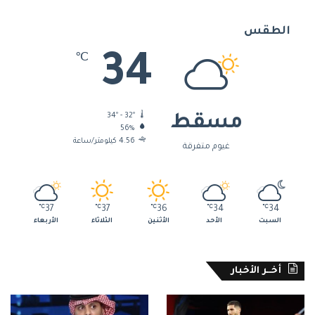
الطقس
34
℃
34º - 32º
مسقط
56%
4.56 كيلومتر/ساعة
غيوم متفرقة
℃
37
℃
37
℃
36
℃
34
℃
34
السبت
الأحد
الأثنين
الثلاثاء
الأربعاء
أخــر الأخبار