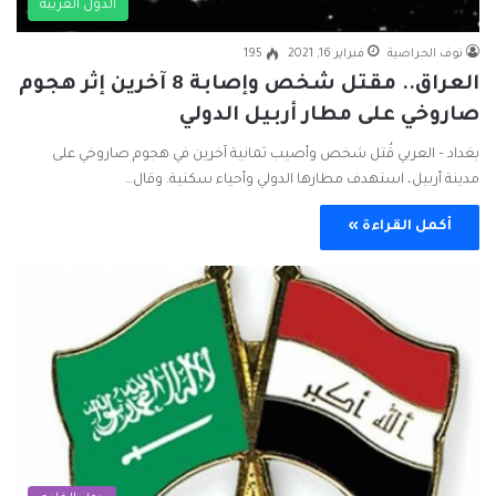
الدول العربية
نوف الحراصية
فبراير 16, 2021
195
العراق.. مقتل شخص وإصابة 8 آخرين إثر هجوم
صاروخي على مطار أربيل الدولي
بغداد – العربي قُتل شخص وأصيب ثمانية آخرين في هجوم صاروخي على
مدينة أربيل، استهدف مطارها الدولي وأحياء سكنية. وقال…
أكمل القراءة »