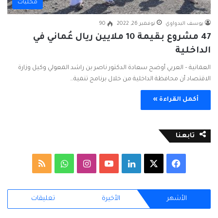
محليات
يوسف البدواوي
نوفمبر 26, 2022
90
47 مشروع بقيمة 10 ملايين ريال عُماني في
الداخلية
العمانية – العربي أوضح سعادة الدكتور ناصر بن راشد المعولي وكيل وزارة
الاقتصاد أن محافظة الداخلية من خلال برنامج تنمية…
أكمل القراءة »
تابعنا
ف
ل
ا
و
م
ي
X
ي
Y
ن
ا
ل
الأشهر
الأخيرة
تعليقات
س
ن
o
س
ت
خ