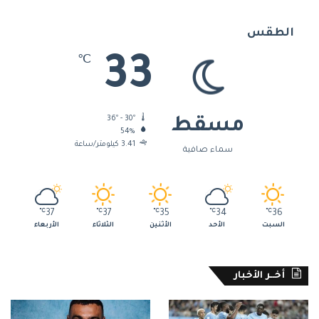
الطقس
33
℃
36º - 30º
مسقط
54%
3.41 كيلومتر/ساعة
سماء صافية
℃
37
℃
37
℃
35
℃
34
℃
36
السبت
الأحد
الأثنين
الثلاثاء
الأربعاء
أخــر الأخبار