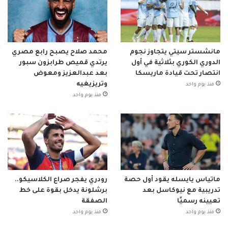
مانشستر سيتي يتجاوز نجوم
محمد صلاح يصبح رابع مصري
الدوري الكوري بثلاثية في أول
يرتدي قميص طرابزون سبور
انتصار تحت قيادة ماريسكا
بعد عبدالعزيز ومعوض
وتريزيغيه
منذ يوم واحد
منذ يوم واحد
ماتياس يايسله يقود أول حصة
رودري يفجر صراع الكلاسيكو..
تدريبية مع نيوكاسل بعد
برشلونة يدخل بقوة على خط
تعيينه رسميًا
الصفقة
منذ يوم واحد
منذ يوم واحد