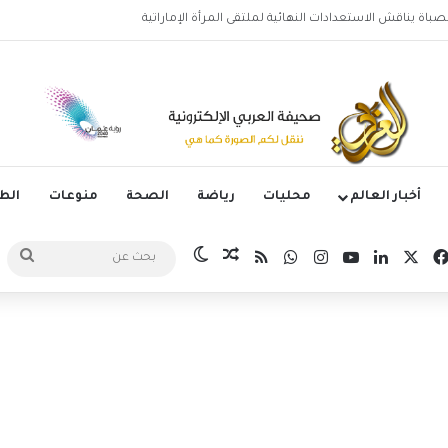
وليتانو يستضيف قمة إسبانيا وإنجلترا في دوري الأمم الأوروبية
أخبار العالم
محليات
رياضة
الصحة
منوعات
ال
‫X
فيسبوك
لينكدإن
‫YouTube
انستقرام
واتساب
ملخص الموقع RSS
مقال عشوائي
الوضع المظلم
بح
عن