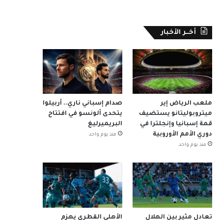
أخــر الأخبار
ملعب الرياض إير
صدام إسباني ناري.. أربيلوا
ميتروبوليتانو يستضيف
يتحدى ألونسو في افتتاح
قمة إسبانيا وإنجلترا في
البريميرليغ
دوري الأمم الأوروبية
منذ يوم واحد
منذ يوم واحد
تعادل مثير بين الهلال
الأهلي القطري يهزم