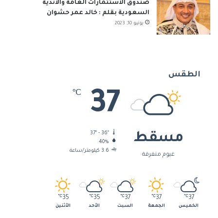
صندوق الاستثمارات العامة والأندية
السعودية بقلم : خالد عمر حشوان
يونيو 10, 2023
الطقس
37
℃
37º - 36º
مسقط
40%
3.6 كيلومتر/ساعة
غيوم متفرقة
℃
35
℃
35
℃
37
℃
37
℃
37
الخميس
الجمعة
السبت
الأحد
الأثنين