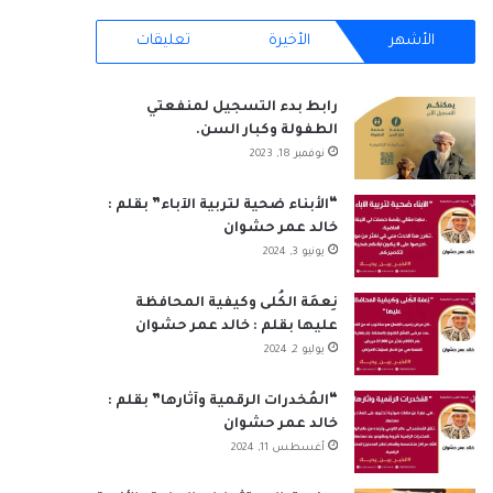
س
ن
o
س
ت
خ
الأشهر
الأخيرة
تعليقات
ب
ك
u
ت
س
ص
رابط بدء التسجيل لمنفعتي
و
د
T
ق
ا
ا
الطفولة وكبار السن.
نوفمبر 18, 2023
ك
إ
u
ر
ب
ل
ن
b
ا
م
“الأبناء ضحية لتربية الآباء” بقلم :
خالد عمر حشوان
e
م
و
يونيو 3, 2024
ق
نِعمَة الكُلى وكيفية المحافظة
عليها بقلم : خالد عمر حشوان
ع
يوليو 2, 2024
R
“المُخدرات الرقمية وآثارها” بقلم :
S
خالد عمر حشوان
أغسطس 11, 2024
S