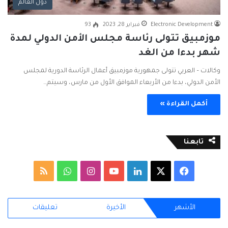
دول العالم
Electronic Development
فبراير 28, 2023
93
موزمبيق تتولى رئاسة مجلس الأمن الدولي لمدة
شهر بدءا من الغد
وكالات – العربي تتولى جمهورية موزمبيق أعمال الرئاسة الدورية لمجلس
الأمن الدولي، بدءا من الأربعاء الموافق الأول من مارس، وسيتم…
أكمل القراءة »
تابعنا
ف
ل
ا
و
م
ي
X
ي
Y
ن
ا
ل
الأشهر
الأخيرة
تعليقات
س
ن
o
س
ت
خ