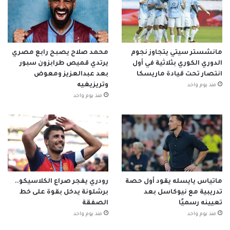
مانشستر سيتي يتجاوز نجوم
محمد صلاح يصبح رابع مصري
الدوري الكوري بثلاثية في أول
يرتدي قميص طرابزون سبور
انتصار تحت قيادة ماريسكا
بعد عبدالعزيز ومعوض
وتريزيغيه
منذ يوم واحد
منذ يوم واحد
ماتياس يايسله يقود أول حصة
رودري يفجر صراع الكلاسيكو..
تدريبية مع نيوكاسل بعد
برشلونة يدخل بقوة على خط
تعيينه رسميًا
الصفقة
منذ يوم واحد
منذ يوم واحد