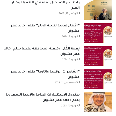
ب
ك
u
ت
س
ص
رابط بدء التسجيل لمنفعتي الطفولة وكبار
السن.
و
د
T
ق
ا
ا
نوفمبر 18, 2023
ك
إ
u
ر
ب
ل
“الأبناء ضحية لتربية الآباء” بقلم : خالد عمر
حشوان
ن
b
ا
م
يونيو 3, 2024
e
م
و
نِعمَة الكُلى وكيفية المحافظة عليها بقلم : خالد
ق
عمر حشوان
يوليو 2, 2024
ع
“المُخدرات الرقمية وآثارها” بقلم : خالد عمر
R
حشوان
أغسطس 11, 2024
S
S
صندوق الاستثمارات العامة والأندية السعودية
بقلم : خالد عمر حشوان
يونيو 10, 2023