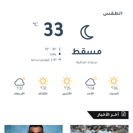
الطقس
33
℃
36º - 30º
مسقط
54%
3.41 كيلومتر/ساعة
سماء صافية
℃
37
℃
37
℃
35
℃
34
℃
36
السبت
الأحد
الأثنين
الثلاثاء
الأربعاء
أخــر الأخبار