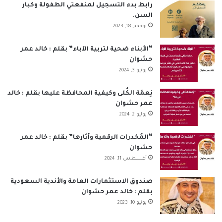
ب
ك
u
ت
س
ص
رابط بدء التسجيل لمنفعتي الطفولة وكبار
السن.
و
د
T
ق
ا
ا
نوفمبر 18, 2023
ك
إ
u
ر
ب
ل
“الأبناء ضحية لتربية الآباء” بقلم : خالد عمر
حشوان
ن
b
ا
م
يونيو 3, 2024
e
م
و
نِعمَة الكُلى وكيفية المحافظة عليها بقلم : خالد
ق
عمر حشوان
يوليو 2, 2024
ع
“المُخدرات الرقمية وآثارها” بقلم : خالد عمر
R
حشوان
أغسطس 11, 2024
S
S
صندوق الاستثمارات العامة والأندية السعودية
بقلم : خالد عمر حشوان
يونيو 10, 2023