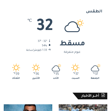
الطقس
32
℃
37º - 32º
مسقط
54%
1.33 كيلومتر/ساعة
غيوم متفرقة
℃
39
℃
36
℃
35
℃
37
℃
37
الجمعة
السبت
الأحد
الأثنين
الثلاثاء
أخــر الأخبار