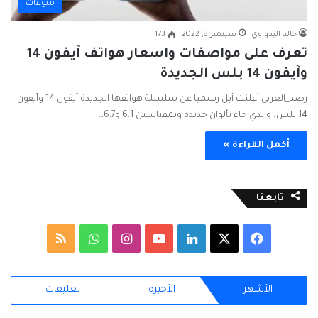
منوعات
خالد البدواوي
سبتمبر 8, 2022
173
تعرف على مواصفات واسعار هواتف آيفون 14
وآيفون 14 بلس الجديدة
رصد_العربي أعلنت أبل رسميا عن سلسلة هواتفها الجديدة آيفون 14 وآيفون
14 بلس، والذي جاء بألوان جديدة وبمقياسين 6.1 و6.7…
أكمل القراءة »
تابعنا
ف
ل
ا
و
م
ي
X
ي
Y
ن
ا
ل
الأشهر
الأخيرة
تعليقات
س
ن
o
س
ت
خ