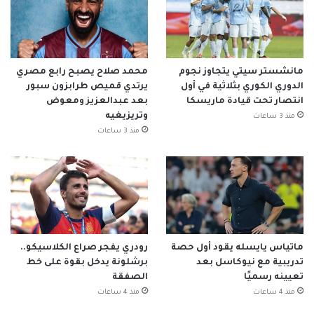
مانشستر سيتي يتجاوز نجوم
محمد صلاح يصبح رابع مصري
الدوري الكوري بثلاثية في أول
يرتدي قميص طرابزون سبور
انتصار تحت قيادة ماريسكا
بعد عبدالعزيز ومعوض
وتريزيغيه
منذ 3 ساعات
منذ 3 ساعات
ماتياس يايسله يقود أول حصة
رودري يفجر صراع الكلاسيكو..
تدريبية مع نيوكاسل بعد
برشلونة يدخل بقوة على خط
تعيينه رسميًا
الصفقة
منذ 4 ساعات
منذ 4 ساعات