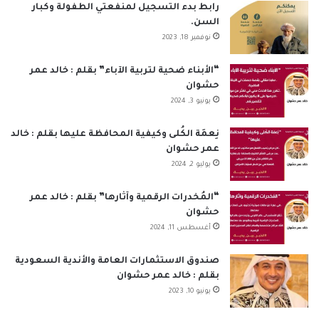
ب
ك
u
ت
س
ص
رابط بدء التسجيل لمنفعتي الطفولة وكبار
السن.
و
د
T
ق
ا
ا
نوفمبر 18, 2023
ك
إ
u
ر
ب
ل
“الأبناء ضحية لتربية الآباء” بقلم : خالد عمر
حشوان
ن
b
ا
م
يونيو 3, 2024
e
م
و
نِعمَة الكُلى وكيفية المحافظة عليها بقلم : خالد
ق
عمر حشوان
يوليو 2, 2024
ع
“المُخدرات الرقمية وآثارها” بقلم : خالد عمر
R
حشوان
أغسطس 11, 2024
S
S
صندوق الاستثمارات العامة والأندية السعودية
بقلم : خالد عمر حشوان
يونيو 10, 2023