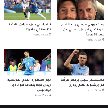
وفاة خورخي ميسي والد النجم
تشيلسي يهزم ميلان بثلاثية
الأرجنتيني ليونيل ميسي عن
نظيفة في جاكرتا
عمر 68 عاماً
منذ 52 دقيقة
منذ 39 دقيقة
مانشستر سيتي يرفض عرضًا
نجل اسطوره القدم الفرنسيه
من برشلونة لضم رودري
زيدان لوكا يتعاقد مع نادي
ليغانيس
منذ 17 ساعة
منذ 17 ساعة