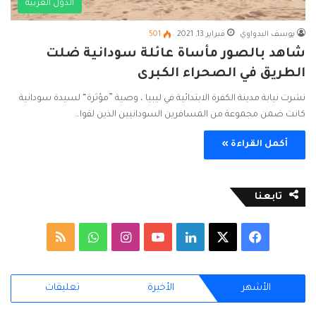
الدول العربية
يوسف البدواوي
فبراير 13, 2021
501
شاهد بالصور مأساة عائلة سودانية ضلت
الطريق في الصحراء الكبرى
نشرت نيابة مدينة الكفرة الابتدائية في ليبيا ، وصية ”مؤثرة“ لسيدة سودانية
كانت ضمن مجموعة من المسافرين السودانيين الذين لقوا…
أكمل القراءة »
تابعنا
ف
ل
ا
و
م
ي
X
ي
Y
ن
ا
ل
الأشهر
الأخيرة
تعليقات
س
ن
o
س
ت
خ