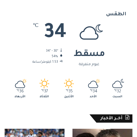
الطقس
34
℃
34º - 30º
مسقط
54%
1.53 كيلومتر/ساعة
غيوم متفرقة
℃
36
℃
37
℃
35
℃
34
℃
32
السبت
الأحد
الأثنين
الثلاثاء
الأربعاء
أخــر الأخبار