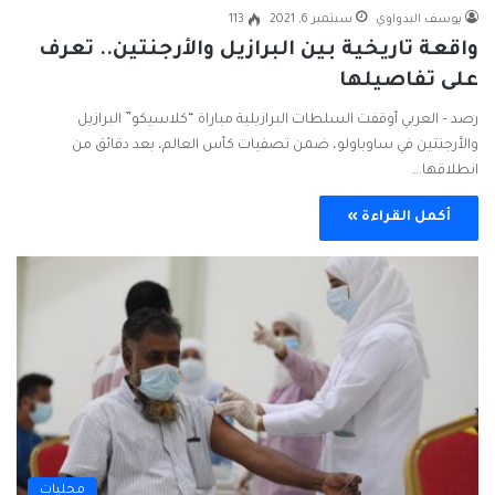
يوسف البدواوي
سبتمبر 6, 2021
113
واقعة تاريخية بين البرازيل والأرجنتين.. تعرف
على تفاصيلها
رصد – العربي أوقفت السلطات البرازيلية مباراة “كلاسيكو” البرازيل
والأرجنتين في ساوباولو، ضمن تصفيات كأس العالم، بعد دقائق من
انطلاقها.…
أكمل القراءة »
محليات