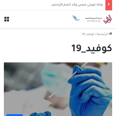
وفاة خورخي ميسي والد النجم الأرجنتيني ليونيل ميسي عن عمر 68 عاماً
الق
الرئيسية
/
كوفيد_19
كوفيد_19