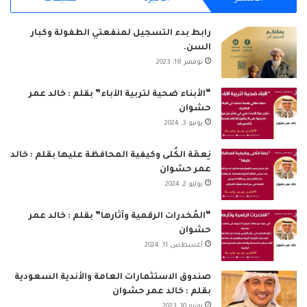
س
ن
o
س
ت
خ
ب
ك
u
ت
س
ص
رابط بدء التسجيل لمنفعتي الطفولة وكبار
السن.
و
د
T
ق
ا
ا
نوفمبر 18, 2023
ك
إ
u
ر
ب
ل
“الأبناء ضحية لتربية الآباء” بقلم : خالد عمر
حشوان
ن
b
ا
م
يونيو 3, 2024
e
م
و
نِعمَة الكُلى وكيفية المحافظة عليها بقلم : خالد
ق
عمر حشوان
يوليو 2, 2024
ع
“المُخدرات الرقمية وآثارها” بقلم : خالد عمر
R
حشوان
أغسطس 11, 2024
S
S
صندوق الاستثمارات العامة والأندية السعودية
بقلم : خالد عمر حشوان
يونيو 10, 2023