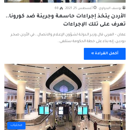
يوسف البدواوي
أغسطس 25, 2021
68
الأردن يتخذ إجراءات حاسمة وجريئة ضد كورونا..
تعرف على تلك الإجراءات
عمان – العربي قال وزيـر الـدولـة لشـؤون الإعـلام والاتصال ، في الأردن صخـر
دوديـن، إنه بناء على خطة الحكومة ستلغى…
أكمل القراءة »
محليات