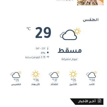
الطقس
29
℃
34º - 29º
مسقط
81%
3.75 كيلومتر/ساعة
غيوم متفرقة
℃
35
℃
36
℃
37
℃
35
℃
34
الأحد
الأثنين
الثلاثاء
الأربعاء
الخميس
أخــر الأخبار