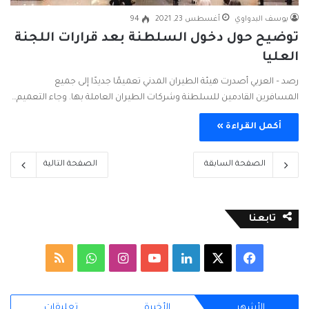
يوسف البدواوي
أغسطس 23, 2021
94
توضيح حول دخول السلطنة بعد قرارات اللجنة
العليا
رصد – العربي أصدرت هيئة الطيران المدني تعميمًا جديدًا إلى جميع
المسافرين القادمين للسلطنة وشركات الطيران العاملة بها. وجاء التعميم…
أكمل القراءة »
الصفحة السابقة
الصفحة التالية
تابعنا
ف
ل
ا
و
م
ي
X
ي
Y
ن
ا
ل
الأشهر
الأخيرة
تعليقات