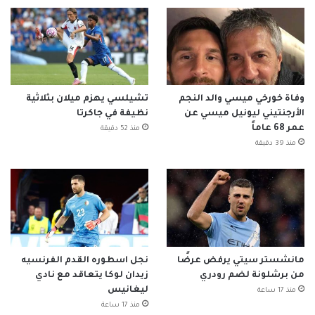
وفاة خورخي ميسي والد النجم
تشيلسي يهزم ميلان بثلاثية
الأرجنتيني ليونيل ميسي عن
نظيفة في جاكرتا
عمر 68 عاماً
منذ 52 دقيقة
منذ 39 دقيقة
مانشستر سيتي يرفض عرضًا
نجل اسطوره القدم الفرنسيه
من برشلونة لضم رودري
زيدان لوكا يتعاقد مع نادي
ليغانيس
منذ 17 ساعة
منذ 17 ساعة