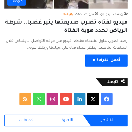
منوعات
يوسف البدواوي
مايو 23, 2022
504
فيديو لفتاة تضرب صديقتها يثير غضبا.. شرطة
الرياض تحدد هوية الفتاة
رصد- العربي تداول نشطاء مقطع فيديو على موقع التواصل الاجتماعي خلال
الساعات الماضية، يظهر اعتداء فتاة على زميلتها وركلها بقوة…
أكمل القراءة »
تابعنا
ف
ل
ا
و
م
ي
X
ي
Y
ن
ا
ل
الأشهر
الأخيرة
تعليقات
س
ن
o
س
ت
خ