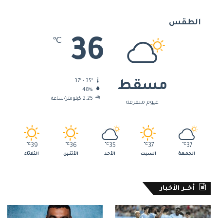
الطقس
36
℃
37º - 35º
مسقط
48%
2.25 كيلومتر/ساعة
غيوم متفرقة
℃
39
℃
36
℃
35
℃
37
℃
37
الجمعة
السبت
الأحد
الأثنين
الثلاثاء
أخــر الأخبار