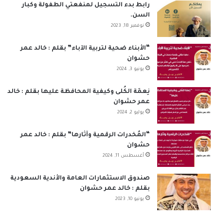
ب
ك
u
ت
س
ص
رابط بدء التسجيل لمنفعتي الطفولة وكبار
السن.
و
د
T
ق
ا
ا
نوفمبر 18, 2023
ك
إ
u
ر
ب
ل
“الأبناء ضحية لتربية الآباء” بقلم : خالد عمر
حشوان
ن
b
ا
م
يونيو 3, 2024
e
م
و
نِعمَة الكُلى وكيفية المحافظة عليها بقلم : خالد
ق
عمر حشوان
يوليو 2, 2024
ع
“المُخدرات الرقمية وآثارها” بقلم : خالد عمر
R
حشوان
أغسطس 11, 2024
S
S
صندوق الاستثمارات العامة والأندية السعودية
بقلم : خالد عمر حشوان
يونيو 10, 2023