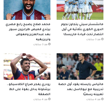
مانشستر سيتي يتجاوز نجوم
محمد صلاح يصبح رابع مصري
الدوري الكوري بثلاثية في أول
يرتدي قميص طرابزون سبور
انتصار تحت قيادة ماريسكا
بعد عبدالعزيز ومعوض
وتريزيغيه
منذ 3 ساعات
منذ 3 ساعات
ماتياس يايسله يقود أول حصة
رودري يفجر صراع الكلاسيكو..
تدريبية مع نيوكاسل بعد
برشلونة يدخل بقوة على خط
تعيينه رسميًا
الصفقة
منذ 4 ساعات
منذ 4 ساعات