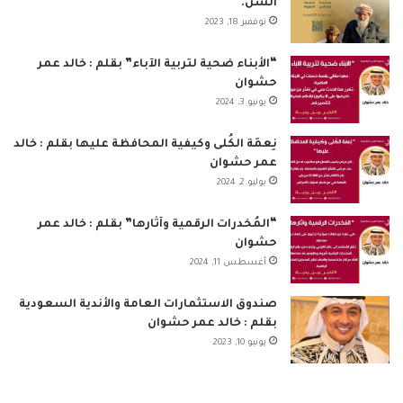
السن.
و
د
T
ق
ا
ا
نوفمبر 18, 2023
ك
إ
u
ر
ب
ل
“الأبناء ضحية لتربية الآباء” بقلم : خالد عمر
حشوان
ن
b
ا
م
يونيو 3, 2024
e
م
و
نِعمَة الكُلى وكيفية المحافظة عليها بقلم : خالد
ق
عمر حشوان
يوليو 2, 2024
ع
“المُخدرات الرقمية وآثارها” بقلم : خالد عمر
R
حشوان
أغسطس 11, 2024
S
S
صندوق الاستثمارات العامة والأندية السعودية
بقلم : خالد عمر حشوان
يونيو 10, 2023