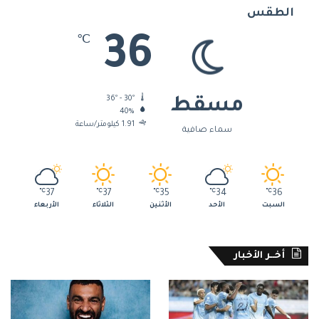
الطقس
36
℃
36º - 30º
مسقط
40%
1.91 كيلومتر/ساعة
سماء صافية
℃
37
℃
37
℃
35
℃
34
℃
36
السبت
الأحد
الأثنين
الثلاثاء
الأربعاء
أخــر الأخبار