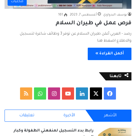
محليات
يوسف البدواوي
أغسطس 7, 2023
161
فرص عمل في طيران السلام
رصد – العربي أعلن طيران السلام عن توفر 3 وظائف شاغرة لتسجيل
والاطلاع اضغط هنا
أكمل القراءة »
تابعنا
ف
ل
ا
و
م
ي
X
ي
Y
ن
ا
ل
الأشهر
الأخيرة
تعليقات
س
ن
o
س
ت
خ
ب
ك
u
ت
س
ص
رابط بدء التسجيل لمنفعتي الطفولة وكبار