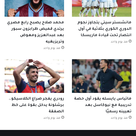
مانشستر سيتي يتجاوز نجوم
محمد صلاح يصبح رابع مصري
الدوري الكوري بثلاثية في أول
يرتدي قميص طرابزون سبور
انتصار تحت قيادة ماريسكا
بعد عبدالعزيز ومعوض
وتريزيغيه
منذ يوم واحد
منذ يوم واحد
ماتياس يايسله يقود أول حصة
رودري يفجر صراع الكلاسيكو..
تدريبية مع نيوكاسل بعد
برشلونة يدخل بقوة على خط
تعيينه رسميًا
الصفقة
منذ يوم واحد
منذ يوم واحد