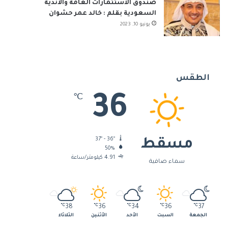
صندوق الاستثمارات العامة والأندية
السعودية بقلم : خالد عمر حشوان
يونيو 10, 2023
الطقس
36
℃
37º - 36º
مسقط
50%
4.91 كيلومتر/ساعة
سماء صافية
℃
38
℃
36
℃
34
℃
36
℃
37
الجمعة
السبت
الأحد
الأثنين
الثلاثاء