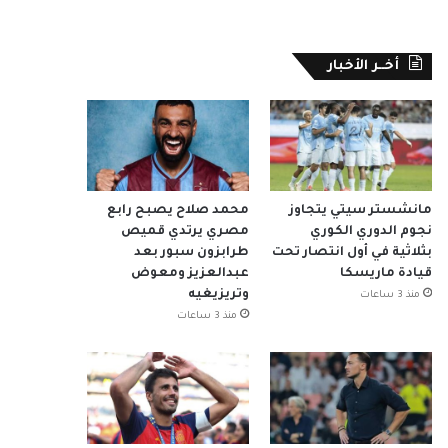
أخــر الأخبار
مانشستر سيتي يتجاوز
محمد صلاح يصبح رابع
نجوم الدوري الكوري
مصري يرتدي قميص
بثلاثية في أول انتصار تحت
طرابزون سبور بعد
قيادة ماريسكا
عبدالعزيز ومعوض
وتريزيغيه
منذ 3 ساعات
منذ 3 ساعات