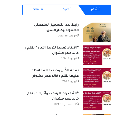
س
ن
o
س
ت
خ
الأشهر
الأخيرة
تعليقات
ب
ك
u
ت
س
ص
رابط بدء التسجيل لمنفعتي
و
د
T
ق
ا
ا
الطفولة وكبار السن.
نوفمبر 18, 2023
ك
إ
u
ر
ب
ل
ن
b
ا
م
“الأبناء ضحية لتربية الآباء” بقلم :
خالد عمر حشوان
e
م
و
يونيو 3, 2024
ق
نِعمَة الكُلى وكيفية المحافظة
عليها بقلم : خالد عمر حشوان
ع
يوليو 2, 2024
R
“المُخدرات الرقمية وآثارها” بقلم :
S
خالد عمر حشوان
أغسطس 11, 2024
S