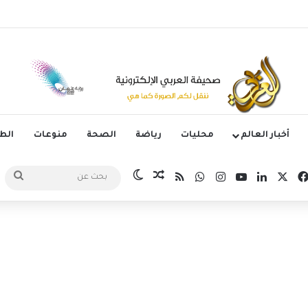
وم الدوري الكوري بثلاثية في أول انتصار تحت قيادة ماريسكا
أخبار العالم
محليات
رياضة
الصحة
منوعات
ال
‫X
فيسبوك
لينكدإن
‫YouTube
انستقرام
واتساب
ملخص الموقع RSS
مقال عشوائي
الوضع المظلم
بح
عن