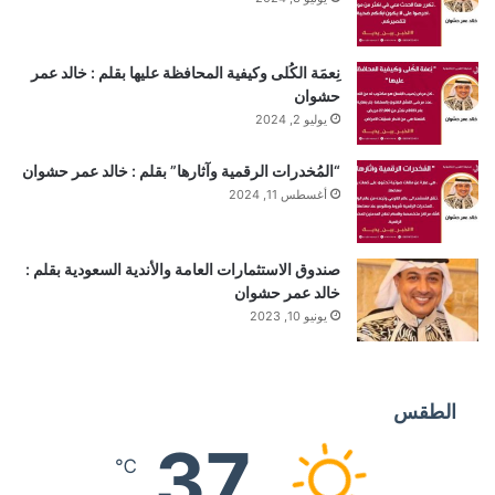
ن
b
ا
م
e
م
و
نِعمَة الكُلى وكيفية المحافظة عليها بقلم : خالد عمر
ق
حشوان
يوليو 2, 2024
ع
“المُخدرات الرقمية وآثارها” بقلم : خالد عمر حشوان
R
أغسطس 11, 2024
S
S
صندوق الاستثمارات العامة والأندية السعودية بقلم :
خالد عمر حشوان
يونيو 10, 2023
الطقس
37
℃