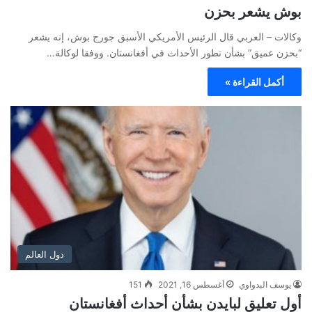
بوش يشعر بحزن
وكالات – العربي قال الرئيس الأمريكي الأسبق جورج بوش، إنه يشعر
“بحزن عميق” بشأن تطور الأحداث في أفغانستان. ووفقا لوكالة…
أكمل القراءة »
دول العالم
يوسف البدواوي
أغسطس 16, 2021
151
أول تعليق لبايدن بشأن أحداث أفغانستان