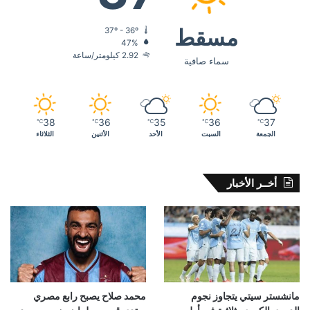
مسقط
37º - 36º
47%
2.92 كيلومتر/ساعة
سماء صافية
38
36
35
36
37
℃
℃
℃
℃
℃
الجمعة
السبت
الأحد
الأثنين
الثلاثاء
أخــر الأخبار
مانشستر سيتي يتجاوز نجوم
محمد صلاح يصبح رابع مصري