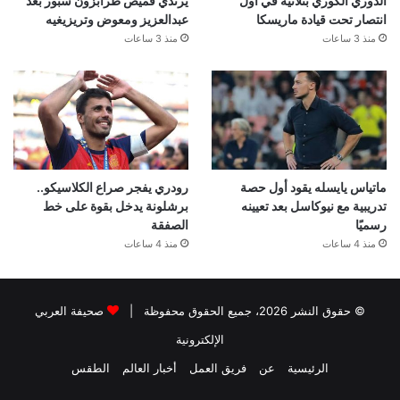
الدوري الكوري بثلاثية في أول
يرتدي قميص طرابزون سبور بعد
انتصار تحت قيادة ماريسكا
عبدالعزيز ومعوض وتريزيغيه
منذ 3 ساعات
منذ 3 ساعات
ماتياس يايسله يقود أول حصة
رودري يفجر صراع الكلاسيكو..
تدريبية مع نيوكاسل بعد تعيينه
برشلونة يدخل بقوة على خط
رسميًا
الصفقة
منذ 4 ساعات
منذ 4 ساعات
© حقوق النشر 2026، جميع الحقوق محفوظة |
صحيفة العربي
الإلكترونية
الرئيسية
عن
فريق العمل
أخبار العالم
الطقس