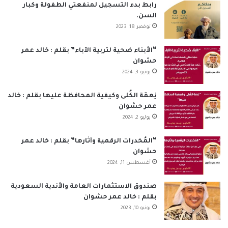
ب
ك
u
ت
س
ص
رابط بدء التسجيل لمنفعتي الطفولة وكبار
السن.
و
د
T
ق
ا
ا
نوفمبر 18, 2023
ك
إ
u
ر
ب
ل
“الأبناء ضحية لتربية الآباء” بقلم : خالد عمر
حشوان
ن
b
ا
م
يونيو 3, 2024
e
م
و
نِعمَة الكُلى وكيفية المحافظة عليها بقلم : خالد
ق
عمر حشوان
يوليو 2, 2024
ع
“المُخدرات الرقمية وآثارها” بقلم : خالد عمر
R
حشوان
أغسطس 11, 2024
S
S
صندوق الاستثمارات العامة والأندية السعودية
بقلم : خالد عمر حشوان
يونيو 10, 2023