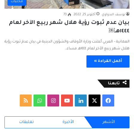
محليات
يوسف البدواوي
أكتوبر 25, 2022
73
بيان عدم ثبوت رؤية هلال شهر ربيع الآخر لعام
١٤٤٤هـ￼
العمانية – العربي أعلنت وزارة الأوقاف والشؤون الدينية في بيان عدمَ ثبوت رؤية
هلال شهر ربيع الآخر لعام ١٤٤٤هـ مساء…
أكمل القراءة »
تابعنا
ف
ل
ا
و
م
ي
X
ي
Y
ن
ا
ل
الأشهر
الأخيرة
تعليقات
س
ن
o
س
ت
خ