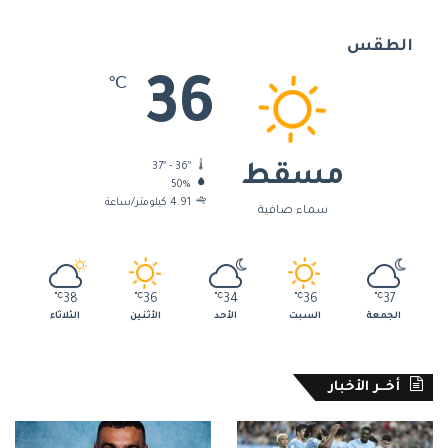
الطقس
36
℃
37º - 36º
مسقط
50%
4.91 كيلومتر/ساعة
سماء صافية
℃
38
℃
36
℃
34
℃
36
℃
37
الجمعة
السبت
الأحد
الأثنين
الثلاثاء
أخــر الأخبار