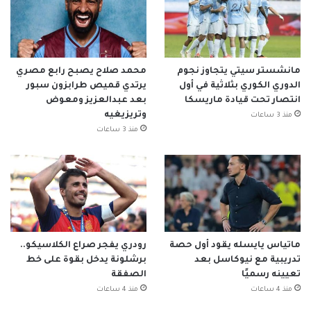
مانشستر سيتي يتجاوز نجوم
محمد صلاح يصبح رابع مصري
الدوري الكوري بثلاثية في أول
يرتدي قميص طرابزون سبور
انتصار تحت قيادة ماريسكا
بعد عبدالعزيز ومعوض
وتريزيغيه
منذ 3 ساعات
منذ 3 ساعات
ماتياس يايسله يقود أول حصة
رودري يفجر صراع الكلاسيكو..
تدريبية مع نيوكاسل بعد
برشلونة يدخل بقوة على خط
تعيينه رسميًا
الصفقة
منذ 4 ساعات
منذ 4 ساعات