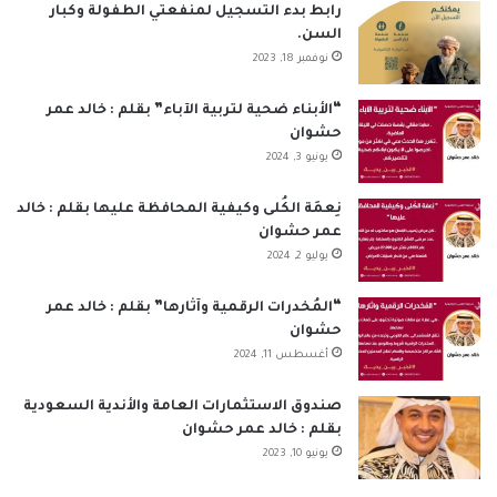
ب
ك
u
ت
س
ص
رابط بدء التسجيل لمنفعتي الطفولة وكبار
السن.
و
د
T
ق
ا
ا
نوفمبر 18, 2023
ك
إ
u
ر
ب
ل
“الأبناء ضحية لتربية الآباء” بقلم : خالد عمر
حشوان
ن
b
ا
م
يونيو 3, 2024
e
م
و
نِعمَة الكُلى وكيفية المحافظة عليها بقلم : خالد
ق
عمر حشوان
يوليو 2, 2024
ع
“المُخدرات الرقمية وآثارها” بقلم : خالد عمر
R
حشوان
أغسطس 11, 2024
S
S
صندوق الاستثمارات العامة والأندية السعودية
بقلم : خالد عمر حشوان
يونيو 10, 2023