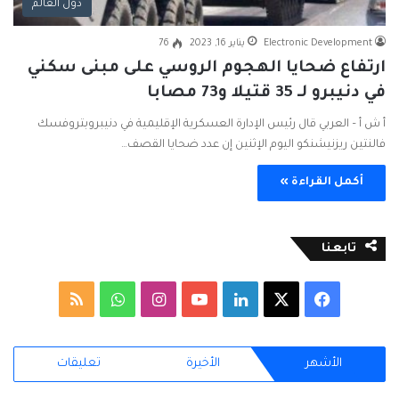
دول العالم
Electronic Development
يناير 16, 2023
76
ارتفاع ضحايا الهجوم الروسي على مبنى سكني
في دنيبرو لـ 35 قتيلا و73 مصابا
أ ش أ – العربي قال رئيس الإدارة العسكرية الإقليمية في دنيبروبتروفسك
فالنتين ريزنيشنكو اليوم الإثنين إن عدد ضحايا القصف…
أكمل القراءة »
تابعنا
ف
ل
ا
و
م
ي
X
ي
Y
ن
ا
ل
الأشهر
الأخيرة
تعليقات
س
ن
o
س
ت
خ