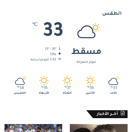
الطقس
33
℃
33º - 30º
مسقط
59%
3.82 كيلومتر/ساعة
غيوم متفرقة
℃
34
℃
35
℃
37
℃
36
℃
33
الأحد
الأثنين
الثلاثاء
الأربعاء
الخميس
أخــر الأخبار