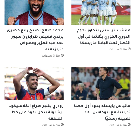
مانشستر سيتي يتجاوز نجوم
محمد صلاح يصبح رابع مصري
الدوري الكوري بثلاثية في أول
يرتدي قميص طرابزون سبور
انتصار تحت قيادة ماريسكا
بعد عبدالعزيز ومعوض
وتريزيغيه
منذ 3 ساعات
منذ 3 ساعات
ماتياس يايسله يقود أول حصة
رودري يفجر صراع الكلاسيكو..
تدريبية مع نيوكاسل بعد
برشلونة يدخل بقوة على خط
تعيينه رسميًا
الصفقة
منذ 4 ساعات
منذ 4 ساعات