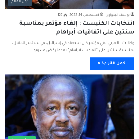
دول العالم
يوسف البدواوي
أغسطس 14, 2022
127
انتخابات الكنيست : إلغاء مؤتمر بمناسبة
سنتين على اتفاقيات أبراهام
وكالات – العربي ألغي مؤتمر كان سيعقد في إسرائيل، في سبتمبر المقبل،
بمناسبة سنتين على “اتفاقيات أبراهام” بعدما رفض مندوبو…
أكمل القراءة »