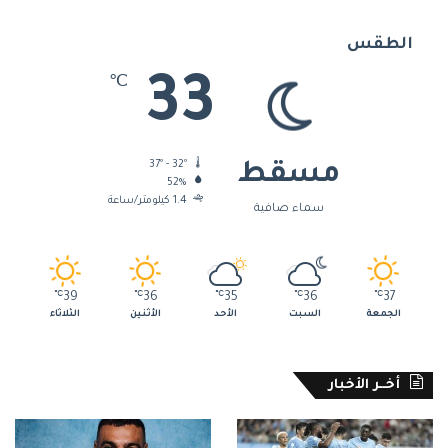
الطقس
33
℃
37º - 32º
مسقط
52%
1.4 كيلومتر/ساعة
سماء صافية
℃
39
℃
36
℃
35
℃
36
℃
37
الجمعة
السبت
الأحد
الأثنين
الثلاثاء
أخــر الأخبار