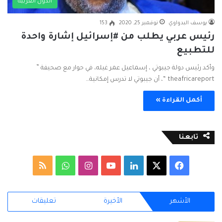
الدول العربية
يوسف البدواوي
نوفمبر 25, 2020
153
رئيس عربي يطلب من #إسرائيل إشارة واحدة
للتطبيع
وأكد رئيس دولة جيبوتي ، إسماعيل عمر غيله، في حوار مع صحيفة ”
theafricareport “، أن جيبوتي لا تدرس إمكانية…
أكمل القراءة »
تابعنا
ف
ل
ا
و
م
ي
X
ي
Y
ن
ا
ل
الأشهر
الأخيرة
تعليقات
س
ن
o
س
ت
خ