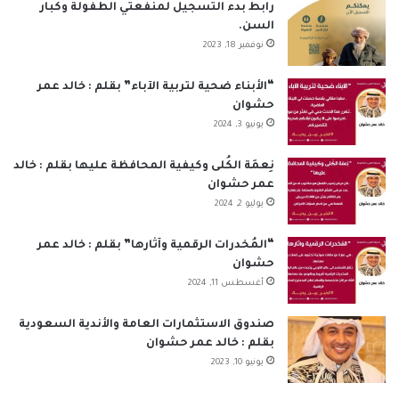
ب
ك
u
ت
س
ص
رابط بدء التسجيل لمنفعتي الطفولة وكبار
السن.
و
د
T
ق
ا
ا
نوفمبر 18, 2023
ك
إ
u
ر
ب
ل
“الأبناء ضحية لتربية الآباء” بقلم : خالد عمر
حشوان
ن
b
ا
م
يونيو 3, 2024
e
م
و
نِعمَة الكُلى وكيفية المحافظة عليها بقلم : خالد
ق
عمر حشوان
يوليو 2, 2024
ع
“المُخدرات الرقمية وآثارها” بقلم : خالد عمر
R
حشوان
أغسطس 11, 2024
S
S
صندوق الاستثمارات العامة والأندية السعودية
بقلم : خالد عمر حشوان
يونيو 10, 2023