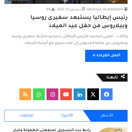
Electronic Development
ديسمبر 17, 2022
68
رئيس إيطاليا يستبعد سفيرى روسيا
وبيلاروس من حفل عيد الميلاد
وكالات – العربي استبعد الرئيس الإيطالى سيرجيو ماتاريلا سفيرى روسيا
وبيلاروس من قائمة المدعوين إلى لقاء سنوي مع أعضاء السلك…
أكمل القراءة »
تابعنا
ف
ل
ا
و
م
ي
X
ي
Y
ن
ا
ل
الأشهر
الأخيرة
تعليقات
س
ن
o
س
ت
خ
ب
ك
u
ت
س
ص
رابط بدء التسجيل لمنفعتي الطفولة وكبار