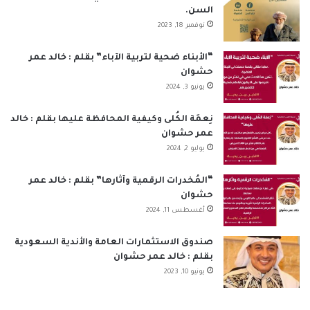
السن.
و
د
T
ق
ا
ا
نوفمبر 18, 2023
ك
إ
u
ر
ب
ل
“الأبناء ضحية لتربية الآباء” بقلم : خالد عمر
حشوان
ن
b
ا
م
يونيو 3, 2024
e
م
و
نِعمَة الكُلى وكيفية المحافظة عليها بقلم : خالد
ق
عمر حشوان
يوليو 2, 2024
ع
“المُخدرات الرقمية وآثارها” بقلم : خالد عمر
R
حشوان
أغسطس 11, 2024
S
S
صندوق الاستثمارات العامة والأندية السعودية
بقلم : خالد عمر حشوان
يونيو 10, 2023