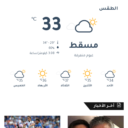
الطقس
33
℃
34º - 29º
مسقط
60%
3.08 كيلومتر/ساعة
غيوم متفرقة
℃
35
℃
36
℃
37
℃
35
℃
34
الأحد
الأثنين
الثلاثاء
الأربعاء
الخميس
أخــر الأخبار