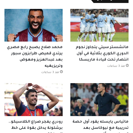
مانشستر سيتي يتجاوز نجوم
محمد صلاح يصبح رابع مصري
الدوري الكوري بثلاثية في أول
يرتدي قميص طرابزون سبور
انتصار تحت قيادة ماريسكا
بعد عبدالعزيز ومعوض
وتريزيغيه
منذ 3 ساعات
منذ 3 ساعات
ماتياس يايسله يقود أول حصة
رودري يفجر صراع الكلاسيكو..
تدريبية مع نيوكاسل بعد
برشلونة يدخل بقوة على خط