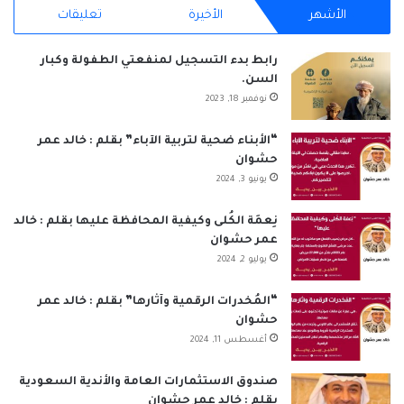
الأشهر
الأخيرة
تعليقات
س
ن
o
س
ت
خ
ب
ك
u
ت
س
ص
رابط بدء التسجيل لمنفعتي الطفولة وكبار
السن.
و
د
T
ق
ا
ا
نوفمبر 18, 2023
ك
إ
u
ر
ب
ل
“الأبناء ضحية لتربية الآباء” بقلم : خالد عمر
حشوان
ن
b
ا
م
يونيو 3, 2024
e
م
و
نِعمَة الكُلى وكيفية المحافظة عليها بقلم : خالد
ق
عمر حشوان
يوليو 2, 2024
ع
“المُخدرات الرقمية وآثارها” بقلم : خالد عمر
R
حشوان
أغسطس 11, 2024
S
S
صندوق الاستثمارات العامة والأندية السعودية
بقلم : خالد عمر حشوان