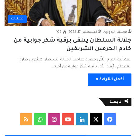
محليات
يوسف البدواوي
أغسطس 17, 2022
109
جلالة السلطان يتلقى برقية شكر جوابية من
خادم الحرمين الشريفين
العمانية- العربي تلقَّى حضرة صاحب الجلالة السلطان هيثم بن طارق
المعظم ــ أبقاه الله ــ برقية شكر جوابية من أخيه…
أكمل القراءة »
تابعنا
ف
ل
ا
و
م
ي
X
ي
Y
ن
ا
ل