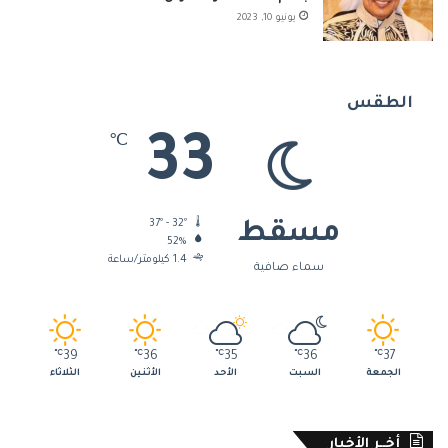
يونيو 10, 2023
الطقس
33
℃
37º - 32º
مسقط
52%
1.4 كيلومتر/ساعة
سماء صافية
℃
39
℃
36
℃
35
℃
36
℃
37
الجمعة
السبت
الأحد
الأثنين
الثلاثاء
أخــر الأخبار