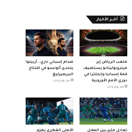
أخــر الأخبار
ملعب الرياض إير
صدام إسباني ناري.. أربيلوا
ميتروبوليتانو يستضيف
يتحدى ألونسو في افتتاح
قمة إسبانيا وإنجلترا في
البريميرليغ
دوري الأمم الأوروبية
منذ يوم واحد
منذ يوم واحد
تعادل مثير بين الهلال
الأهلي القطري يهزم