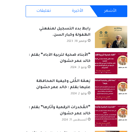
س
ن
o
س
ت
خ
الأشهر
الأخيرة
تعليقات
ب
ك
u
ت
س
ص
رابط بدء التسجيل لمنفعتي
و
د
T
ق
ا
ا
الطفولة وكبار السن.
نوفمبر 18, 2023
ك
إ
u
ر
ب
ل
ن
b
ا
م
“الأبناء ضحية لتربية الآباء” بقلم :
خالد عمر حشوان
e
م
و
يونيو 3, 2024
ق
نِعمَة الكُلى وكيفية المحافظة
عليها بقلم : خالد عمر حشوان
ع
يوليو 2, 2024
R
“المُخدرات الرقمية وآثارها” بقلم :
S
خالد عمر حشوان
أغسطس 11, 2024
S