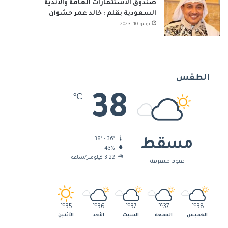
صندوق الاستثمارات العامة والأندية
السعودية بقلم : خالد عمر حشوان
يونيو 10, 2023
الطقس
38
℃
38º - 36º
مسقط
43%
3.22 كيلومتر/ساعة
غيوم متفرقة
℃
35
℃
36
℃
37
℃
37
℃
38
الخميس
الجمعة
السبت
الأحد
الأثنين