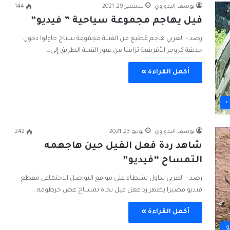
يوسف البدواوي
سبتمبر 29, 2021
144
فيل يهاجم مجموعة سياحية ” فيديو”
رصد – العربي هاجم قطيع من الفيلة مجموعة سياح حاولوا دخول
حديقة كروجر الأفريقية تزامنا من عبور الفيلة الطريق إلى…
أكمل القراءة »
ت
يوسف البدواوي
يونيو 23, 2021
242
شاهد ردة فعل الفيل حين هاجهمه
التمساح “فيديو”
رصد – العربي تداول نشطاء على مواقع التواصل الاجتماعي مقطع
فيديو قصيرا يظهر رد فعل فيل تجاه تمساح عض خرطومه…
أكمل القراءة »
و