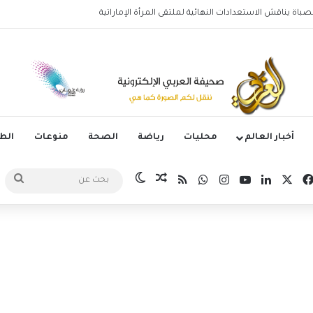
وليتانو يستضيف قمة إسبانيا وإنجلترا في دوري الأمم الأوروبية
أخبار العالم
محليات
رياضة
الصحة
منوعات
ال
‫X
فيسبوك
لينكدإن
‫YouTube
انستقرام
واتساب
ملخص الموقع RSS
مقال عشوائي
الوضع المظلم
بح
عن