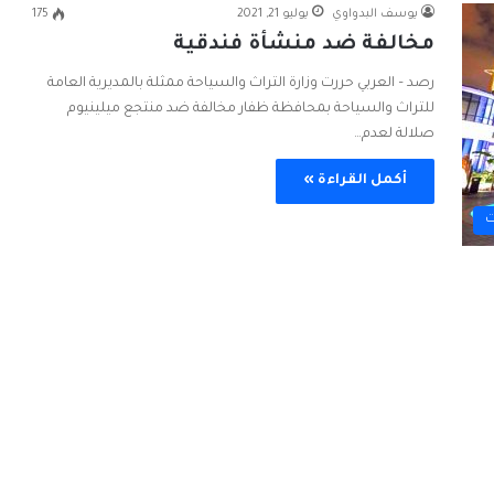
يوسف البدواوي
يوليو 21, 2021
175
مخالفة ضد منشأة فندقية
رصد – العربي حررت وزارة التراث والسياحة ممثلة بالمديرية العامة
للتراث والسياحة بمحافظة ظفار مخالفة ضد منتجع ميلينيوم
صلالة لعدم…
أكمل القراءة »
ت