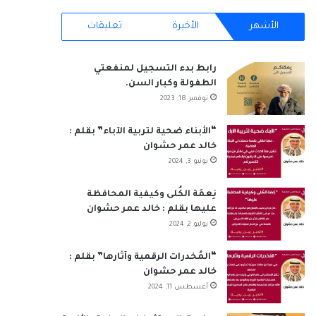
س
ن
o
س
ت
خ
الأشهر
الأخيرة
تعليقات
ب
ك
u
ت
س
ص
رابط بدء التسجيل لمنفعتي
و
د
T
ق
ا
ا
الطفولة وكبار السن.
نوفمبر 18, 2023
ك
إ
u
ر
ب
ل
ن
b
ا
م
“الأبناء ضحية لتربية الآباء” بقلم :
خالد عمر حشوان
e
م
و
يونيو 3, 2024
ق
نِعمَة الكُلى وكيفية المحافظة
عليها بقلم : خالد عمر حشوان
ع
يوليو 2, 2024
R
“المُخدرات الرقمية وآثارها” بقلم :
S
خالد عمر حشوان
أغسطس 11, 2024
S