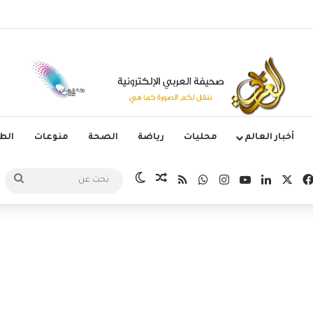
وم الدوري الكوري بثلاثية في أول انتصار تحت قيادة ماريسكا
أخبار العالم
محليات
رياضة
الصحة
منوعات
ال
‫X
فيسبوك
لينكدإن
‫YouTube
انستقرام
واتساب
ملخص الموقع RSS
مقال عشوائي
الوضع المظلم
بح
عن