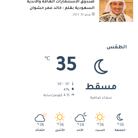
صندوق الاستثمارات العامة والأندية
السعودية بقلم : خالد عمر حشوان
يونيو 10, 2023
الطقس
35
℃
36º - 35º
مسقط
47%
4.15 كيلومتر/ساعة
سماء صافية
℃
38
℃
36
℃
34
℃
36
℃
36
الجمعة
السبت
الأحد
الأثنين
الثلاثاء