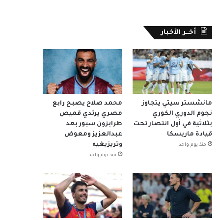
أخــر الأخبار
مانشستر سيتي يتجاوز
محمد صلاح يصبح رابع
نجوم الدوري الكوري
مصري يرتدي قميص
بثلاثية في أول انتصار تحت
طرابزون سبور بعد
قيادة ماريسكا
عبدالعزيز ومعوض
وتريزيغيه
منذ يوم واحد
منذ يوم واحد