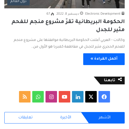
دول العالم
Electronic Development
ديسمبر 8, 2022
67
الحكومة البريطانية تقرّ مشروع منجم للفحم
مثير للجدل
وكالات – العربي أعلنت الحكومة البريطانية موافقتها على مشروع منجم
للفحم الحجري مثير للجدل في مقاطعة كمبريا هو الأول من…
أكمل القراءة »
تابعنا
ف
ل
ا
و
م
ي
X
ي
Y
ن
ا
ل
الأشهر
الأخيرة
تعليقات
س
ن
o
س
ت
خ