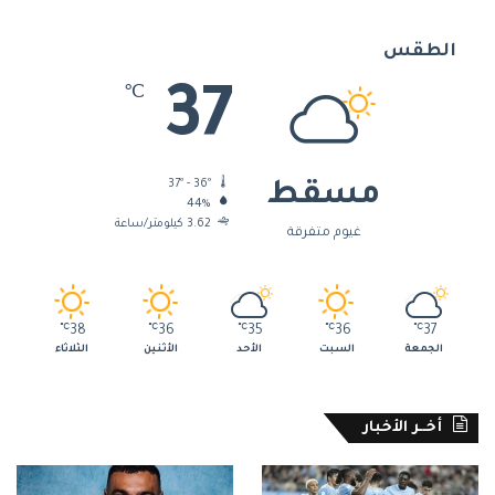
الطقس
37
℃
37º - 36º
مسقط
44%
3.62 كيلومتر/ساعة
غيوم متفرقة
℃
38
℃
36
℃
35
℃
36
℃
37
الجمعة
السبت
الأحد
الأثنين
الثلاثاء
أخــر الأخبار