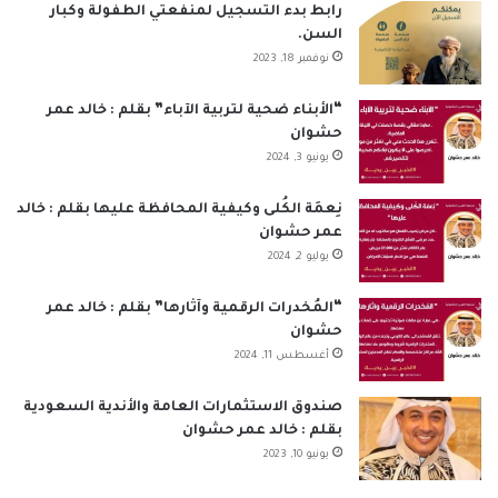
ب
ك
u
ت
س
ص
رابط بدء التسجيل لمنفعتي الطفولة وكبار
السن.
و
د
T
ق
ا
ا
نوفمبر 18, 2023
ك
إ
u
ر
ب
ل
“الأبناء ضحية لتربية الآباء” بقلم : خالد عمر
حشوان
ن
b
ا
م
يونيو 3, 2024
e
م
و
نِعمَة الكُلى وكيفية المحافظة عليها بقلم : خالد
ق
عمر حشوان
يوليو 2, 2024
ع
“المُخدرات الرقمية وآثارها” بقلم : خالد عمر
R
حشوان
أغسطس 11, 2024
S
S
صندوق الاستثمارات العامة والأندية السعودية
بقلم : خالد عمر حشوان
يونيو 10, 2023