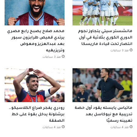
مانشستر سيتي يتجاوز نجوم
محمد صلاح يصبح رابع مصري
الدوري الكوري بثلاثية في أول
يرتدي قميص طرابزون سبور
انتصار تحت قيادة ماريسكا
بعد عبدالعزيز ومعوض
وتريزيغيه
منذ 3 ساعات
منذ 3 ساعات
ماتياس يايسله يقود أول حصة
رودري يفجر صراع الكلاسيكو..
تدريبية مع نيوكاسل بعد
برشلونة يدخل بقوة على خط
تعيينه رسميًا
الصفقة
منذ 4 ساعات
منذ 4 ساعات