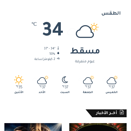
الطقس
34
℃
37º - 34º
مسقط
50%
2 كيلومتر/ساعة
غيوم متفرقة
℃
35
℃
37
℃
37
℃
37
℃
37
الخميس
الجمعة
السبت
الأحد
الأثنين
أخــر الأخبار