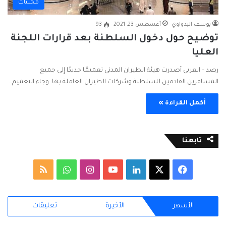
محليات
يوسف البدواوي
أغسطس 23, 2021
93
توضيح حول دخول السلطنة بعد قرارات اللجنة
العليا
رصد – العربي أصدرت هيئة الطيران المدني تعميمًا جديدًا إلى جميع
المسافرين القادمين للسلطنة وشركات الطيران العاملة بها. وجاء التعميم…
أكمل القراءة »
تابعنا
ف
ل
ا
و
م
ي
X
ي
Y
ن
ا
ل
الأشهر
الأخيرة
تعليقات
س
ن
o
س
ت
خ