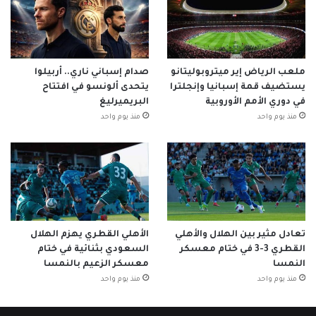
ملعب الرياض إير ميتروبوليتانو
صدام إسباني ناري.. أربيلوا
يستضيف قمة إسبانيا وإنجلترا
يتحدى ألونسو في افتتاح
في دوري الأمم الأوروبية
البريميرليغ
منذ يوم واحد
منذ يوم واحد
تعادل مثير بين الهلال والأهلي
الأهلي القطري يهزم الهلال
القطري 3-3 في ختام معسكر
السعودي بثنائية في ختام
النمسا
معسكر الزعيم بالنمسا
منذ يوم واحد
منذ يوم واحد