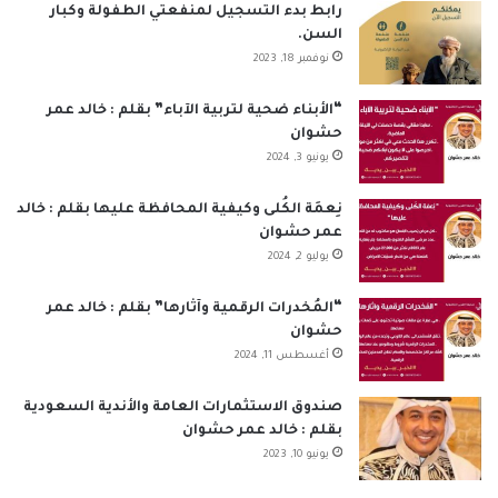
ب
ك
u
ت
س
ص
رابط بدء التسجيل لمنفعتي الطفولة وكبار
السن.
و
د
T
ق
ا
ا
نوفمبر 18, 2023
ك
إ
u
ر
ب
ل
“الأبناء ضحية لتربية الآباء” بقلم : خالد عمر
حشوان
ن
b
ا
م
يونيو 3, 2024
e
م
و
نِعمَة الكُلى وكيفية المحافظة عليها بقلم : خالد
ق
عمر حشوان
يوليو 2, 2024
ع
“المُخدرات الرقمية وآثارها” بقلم : خالد عمر
R
حشوان
أغسطس 11, 2024
S
S
صندوق الاستثمارات العامة والأندية السعودية
بقلم : خالد عمر حشوان
يونيو 10, 2023