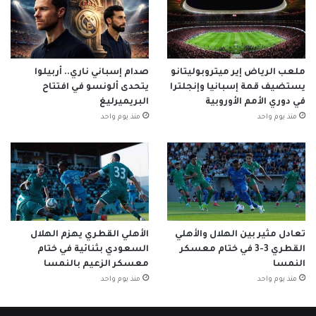
ملعب الرياض إير ميتروبوليتانو
صدام إسباني ناري.. أربيلوا
يستضيف قمة إسبانيا وإنجلترا
يتحدى ألونسو في افتتاح
في دوري الأمم الأوروبية
البريميرليغ
منذ يوم واحد
منذ يوم واحد
تعادل مثير بين الهلال والأهلي
الأهلي القطري يهزم الهلال
القطري 3-3 في ختام معسكر
السعودي بثنائية في ختام
النمسا
معسكر الزعيم بالنمسا
منذ يوم واحد
منذ يوم واحد