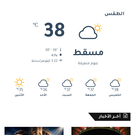
الطقس
38
℃
38º - 36º
مسقط
43%
3.22 كيلومتر/ساعة
غيوم متفرقة
℃
35
℃
36
℃
37
℃
37
℃
38
الخميس
الجمعة
السبت
الأحد
الأثنين
أخــر الأخبار