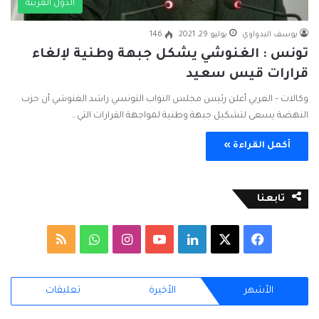
الدول العربية
يوسف البدواوي
يوليو 29, 2021
146
تونس : الغنوشي يشكل جبهة وطنية لإلغاء
قرارات قيس سعيد
وكالات – العربي أعلن رئيس مجلس النواب التونسي راشد الغنوشي أن حزب
النهضة يسعى لتشكيل جبهة وطنية لمواجهة القرارات التي…
أكمل القراءة »
تابعنا
ف
ل
ا
و
م
ي
X
ي
Y
ن
ا
ل
الأشهر
الأخيرة
تعليقات
س
ن
o
س
ت
خ