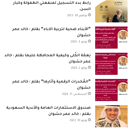
ب
ك
u
ت
س
ص
رابط بدء التسجيل لمنفعتي الطفولة وكبار
السن.
و
د
T
ق
ا
ا
نوفمبر 18, 2023
ك
إ
u
ر
ب
ل
“الأبناء ضحية لتربية الآباء” بقلم : خالد عمر
حشوان
ن
b
ا
م
يونيو 3, 2024
e
م
و
نِعمَة الكُلى وكيفية المحافظة عليها بقلم : خالد
ق
عمر حشوان
يوليو 2, 2024
ع
“المُخدرات الرقمية وآثارها” بقلم : خالد عمر
R
حشوان
أغسطس 11, 2024
S
S
صندوق الاستثمارات العامة والأندية السعودية
بقلم : خالد عمر حشوان
يونيو 10, 2023