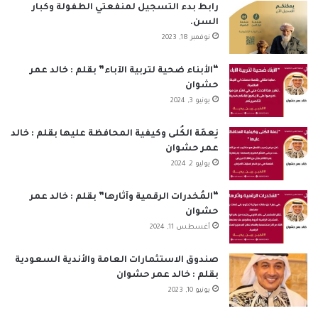
ب
ك
u
ت
س
ص
رابط بدء التسجيل لمنفعتي الطفولة وكبار
السن.
و
د
T
ق
ا
ا
نوفمبر 18, 2023
ك
إ
u
ر
ب
ل
“الأبناء ضحية لتربية الآباء” بقلم : خالد عمر
حشوان
ن
b
ا
م
يونيو 3, 2024
e
م
و
نِعمَة الكُلى وكيفية المحافظة عليها بقلم : خالد
ق
عمر حشوان
يوليو 2, 2024
ع
“المُخدرات الرقمية وآثارها” بقلم : خالد عمر
R
حشوان
أغسطس 11, 2024
S
S
صندوق الاستثمارات العامة والأندية السعودية
بقلم : خالد عمر حشوان
يونيو 10, 2023