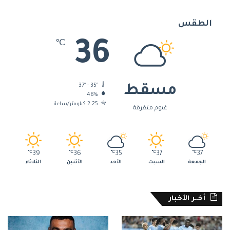
الطقس
36
℃
37º - 35º
مسقط
48%
2.25 كيلومتر/ساعة
غيوم متفرقة
℃
39
℃
36
℃
35
℃
37
℃
37
الجمعة
السبت
الأحد
الأثنين
الثلاثاء
أخــر الأخبار