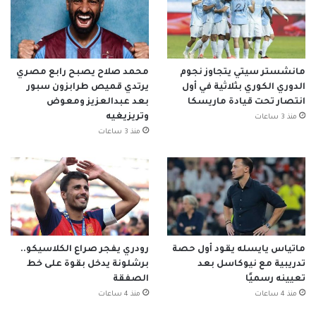
مانشستر سيتي يتجاوز نجوم
محمد صلاح يصبح رابع مصري
الدوري الكوري بثلاثية في أول
يرتدي قميص طرابزون سبور
انتصار تحت قيادة ماريسكا
بعد عبدالعزيز ومعوض
وتريزيغيه
منذ 3 ساعات
منذ 3 ساعات
ماتياس يايسله يقود أول حصة
رودري يفجر صراع الكلاسيكو..
تدريبية مع نيوكاسل بعد
برشلونة يدخل بقوة على خط
تعيينه رسميًا
الصفقة
منذ 4 ساعات
منذ 4 ساعات