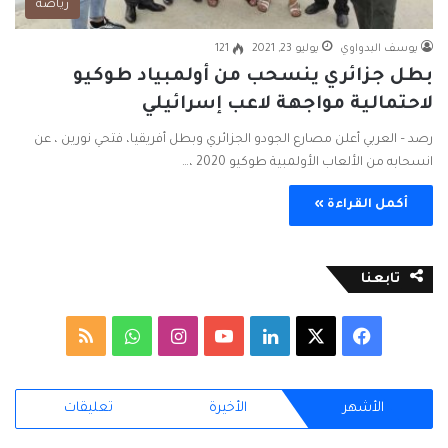
رياضة
يوسف البدواوي
يوليو 23, 2021
121
بطل جزائري ينسحب من أولمبياد طوكيو
لاحتمالية مواجهة لاعب إسرائيلي
رصد – العربي أعلن مصارع الجودو الجزائري وبطل أفريقيا، فتحي نورين ، عن
انسحابه من الألعاب الأولمبية طوكيو 2020 ،…
أكمل القراءة »
تابعنا
ف
ل
ا
و
م
ي
X
ي
Y
ن
ا
ل
الأشهر
الأخيرة
تعليقات
س
ن
o
س
ت
خ