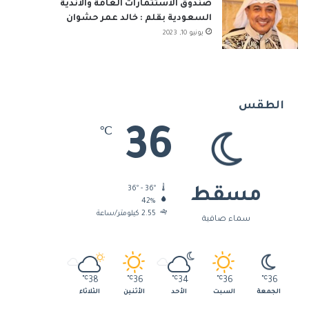
صندوق الاستثمارات العامة والأندية
السعودية بقلم : خالد عمر حشوان
يونيو 10, 2023
الطقس
36
℃
36º - 36º
مسقط
42%
2.55 كيلومتر/ساعة
سماء صافية
℃
38
℃
36
℃
34
℃
36
℃
36
الجمعة
السبت
الأحد
الأثنين
الثلاثاء