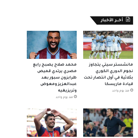
أخــر الأخبار
مانشستر سيتي يتجاوز
محمد صلاح يصبح رابع
نجوم الدوري الكوري
مصري يرتدي قميص
بثلاثية في أول انتصار تحت
طرابزون سبور بعد
قيادة ماريسكا
عبدالعزيز ومعوض
وتريزيغيه
منذ يوم واحد
منذ يوم واحد