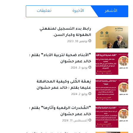
س
ن
o
س
ت
خ
الأشهر
الأخيرة
تعليقات
ب
ك
u
ت
س
ص
رابط بدء التسجيل لمنفعتي
و
د
T
ق
ا
ا
الطفولة وكبار السن.
نوفمبر 18, 2023
ك
إ
u
ر
ب
ل
ن
b
ا
م
“الأبناء ضحية لتربية الآباء” بقلم :
خالد عمر حشوان
e
م
و
يونيو 3, 2024
ق
نِعمَة الكُلى وكيفية المحافظة
عليها بقلم : خالد عمر حشوان
ع
يوليو 2, 2024
R
“المُخدرات الرقمية وآثارها” بقلم :
S
خالد عمر حشوان
أغسطس 11, 2024
S