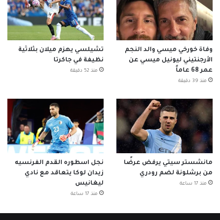
وفاة خورخي ميسي والد النجم
تشيلسي يهزم ميلان بثلاثية
الأرجنتيني ليونيل ميسي عن
نظيفة في جاكرتا
عمر 68 عاماً
منذ 52 دقيقة
منذ 39 دقيقة
مانشستر سيتي يرفض عرضًا
نجل اسطوره القدم الفرنسيه
من برشلونة لضم رودري
زيدان لوكا يتعاقد مع نادي
ليغانيس
منذ 17 ساعة
منذ 17 ساعة