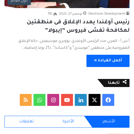
دول العالم
Electronic Development
نوفمبر 27, 2022
110
رئيس أوغندا يمدد الإغلاق فى منطقتين
لمكافحة تفشى فيروس “إيبولا”
أ ش أ – العربي مدد الرئيس الأوغندي، يوويري موسيفيني، حالة الإغلاق
المفروضة على منطقتي “موبيندي” و”كاساندا”، لـ21 يوما إضافية،…
أكمل القراءة »
تابعنا
ف
ل
ا
و
م
ي
X
ي
Y
ن
ا
ل
الأشهر
الأخيرة
تعليقات
س
ن
o
س
ت
خ