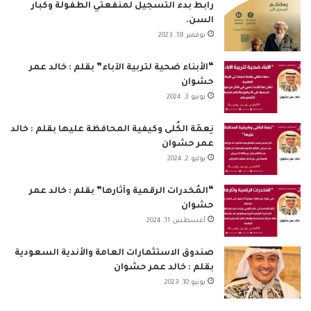
ب
ك
u
ت
س
ص
رابط بدء التسجيل لمنفعتي الطفولة وكبار
السن.
و
د
T
ق
ا
ا
نوفمبر 18, 2023
ك
إ
u
ر
ب
ل
“الأبناء ضحية لتربية الآباء” بقلم : خالد عمر
حشوان
ن
b
ا
م
يونيو 3, 2024
e
م
و
نِعمَة الكُلى وكيفية المحافظة عليها بقلم : خالد
ق
عمر حشوان
يوليو 2, 2024
ع
“المُخدرات الرقمية وآثارها” بقلم : خالد عمر
R
حشوان
أغسطس 11, 2024
S
S
صندوق الاستثمارات العامة والأندية السعودية
بقلم : خالد عمر حشوان
يونيو 10, 2023