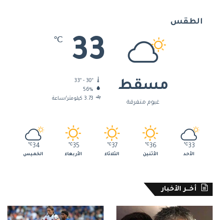
الطقس
33
℃
33º - 30º
مسقط
56%
3.73 كيلومتر/ساعة
غيوم متفرقة
℃
34
℃
35
℃
37
℃
36
℃
33
الأحد
الأثنين
الثلاثاء
الأربعاء
الخميس
أخــر الأخبار