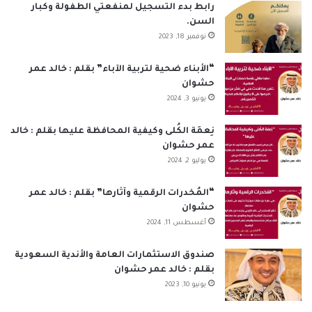
ب
ك
u
ت
س
ص
رابط بدء التسجيل لمنفعتي الطفولة وكبار
السن.
و
د
T
ق
ا
ا
نوفمبر 18, 2023
ك
إ
u
ر
ب
ل
“الأبناء ضحية لتربية الآباء” بقلم : خالد عمر
حشوان
ن
b
ا
م
يونيو 3, 2024
e
م
و
نِعمَة الكُلى وكيفية المحافظة عليها بقلم : خالد
ق
عمر حشوان
يوليو 2, 2024
ع
“المُخدرات الرقمية وآثارها” بقلم : خالد عمر
R
حشوان
أغسطس 11, 2024
S
S
صندوق الاستثمارات العامة والأندية السعودية
بقلم : خالد عمر حشوان
يونيو 10, 2023