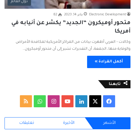
دول العالم
Electronic Development
يناير 14, 2023
82
متحور أوميكرون “الجديد” يكشر عن أنيابه في
أمريكا
وكالات – العربي أظهرت بيانات من المراكز الأمريكية لمكافحة الأمراض
والوقاية منها، الجمعة، أن التقديرات تشير إلى أن متحور أوميكرون…
أكمل القراءة »
تابعنا
ف
ل
ا
و
م
ي
X
ي
Y
ن
ا
ل
الأشهر
الأخيرة
تعليقات
س
ن
o
س
ت
خ