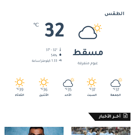
الطقس
32
℃
37º - 32º
مسقط
54%
1.33 كيلومتر/ساعة
غيوم متفرقة
℃
39
℃
36
℃
35
℃
37
℃
37
الجمعة
السبت
الأحد
الأثنين
الثلاثاء
أخــر الأخبار