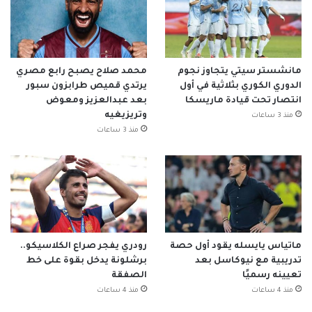
مانشستر سيتي يتجاوز نجوم
محمد صلاح يصبح رابع مصري
الدوري الكوري بثلاثية في أول
يرتدي قميص طرابزون سبور
انتصار تحت قيادة ماريسكا
بعد عبدالعزيز ومعوض
وتريزيغيه
منذ 3 ساعات
منذ 3 ساعات
ماتياس يايسله يقود أول حصة
رودري يفجر صراع الكلاسيكو..
تدريبية مع نيوكاسل بعد
برشلونة يدخل بقوة على خط
تعيينه رسميًا
الصفقة
منذ 4 ساعات
منذ 4 ساعات