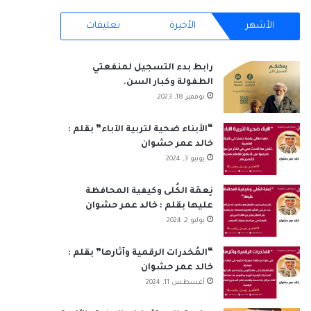
س
ن
o
س
ت
خ
الأشهر
الأخيرة
تعليقات
ب
ك
u
ت
س
ص
رابط بدء التسجيل لمنفعتي
و
د
T
ق
ا
ا
الطفولة وكبار السن.
نوفمبر 18, 2023
ك
إ
u
ر
ب
ل
ن
b
ا
م
“الأبناء ضحية لتربية الآباء” بقلم :
خالد عمر حشوان
e
م
و
يونيو 3, 2024
ق
نِعمَة الكُلى وكيفية المحافظة
عليها بقلم : خالد عمر حشوان
ع
يوليو 2, 2024
R
“المُخدرات الرقمية وآثارها” بقلم :
S
خالد عمر حشوان
أغسطس 11, 2024
S