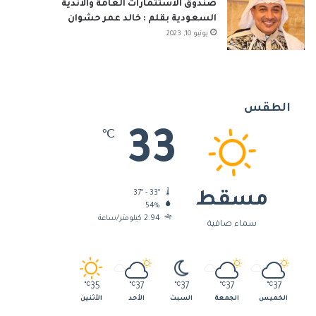
صندوق الاستثمارات العامة والأندية
السعودية بقلم : خالد عمر حشوان
يونيو 10, 2023
الطقس
33
℃
37º - 33º
مسقط
54%
2.94 كيلومتر/ساعة
سماء صافية
℃
35
℃
37
℃
37
℃
37
℃
37
الخميس
الجمعة
السبت
الأحد
الأثنين