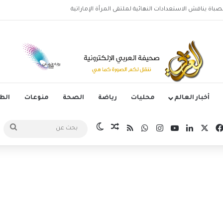
وليتانو يستضيف قمة إسبانيا وإنجلترا في دوري الأمم الأوروبية
أخبار العالم
محليات
رياضة
الصحة
منوعات
ال
‫X
فيسبوك
لينكدإن
‫YouTube
انستقرام
واتساب
ملخص الموقع RSS
مقال عشوائي
الوضع المظلم
بح
عن