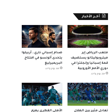
أخــر الأخبار
ملعب الرياض إير
صدام إسباني ناري.. أربيلوا
ميتروبوليتانو يستضيف
يتحدى ألونسو في افتتاح
قمة إسبانيا وإنجلترا في
البريميرليغ
دوري الأمم الأوروبية
منذ يوم واحد
منذ يوم واحد
تعادل مثير بين الهلال
الأهلي القطري يهزم