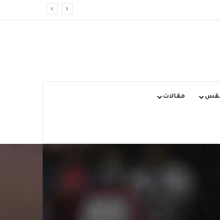
طقس
مقالات
ث