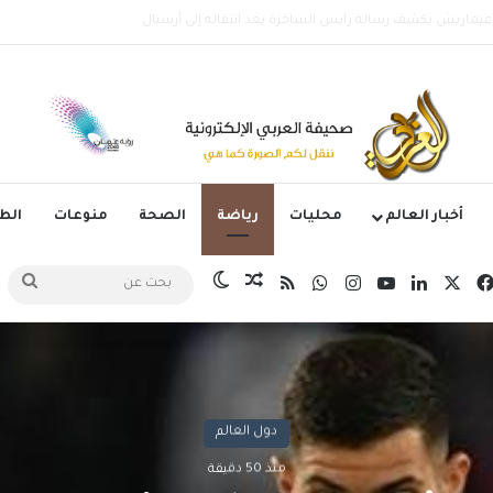
الأرجنتيني ليونيل ميسي عن عمر 68 عاماً
أخبار العالم
محليات
رياضة
الصحة
منوعات
ال
‫X
فيسبوك
لينكدإن
‫YouTube
انستقرام
واتساب
ملخص الموقع RSS
مقال عشوائي
الوضع المظلم
بح
عن
دول العالم
منذ 50 دقيقة