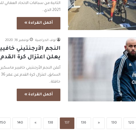
2021 الذي…
أكمل القراءة »
نوف الحراصية
نوفمبر 16, 2020
النجم الأرجنتيني خافيي
يعلن اعتزال كرة القدم
أعلن النجم الأرجنتيني خافيير ماسكير
ال
حافلة…
أكمل القراءة »
150
140
»
138
137
136
«
130
120