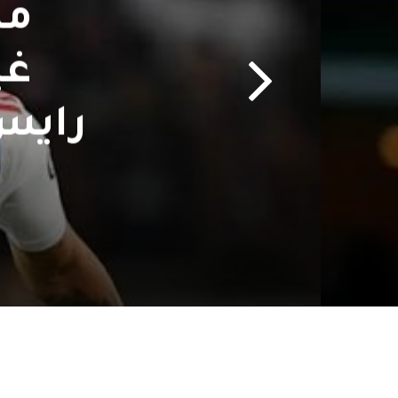
من
غي
رايس 