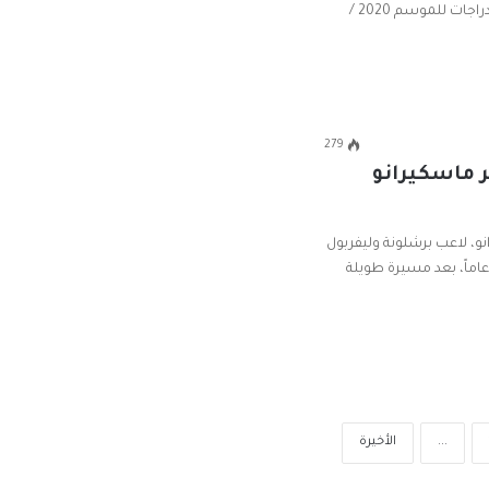
الثانية من سباقات الاتحاد العماني للدراجات للموسم 2020 /
279
ر ماسكيرانو
انو، لاعب برشلونة وليفربول
سابق، اعتزال كرة القدم عن عمر 36 عاماً، بعد مسيرة طويلة
...
الأخيرة