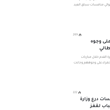
لتوالي منافسات سباق العيد
269
لى وجوه
طالي
ة القدم خلال مباريات
 حمراء على وجوههم وجاءت
222
سات درع وزارة
باب لقفز