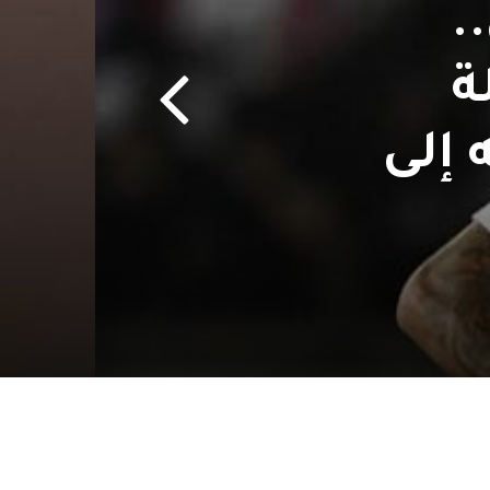
.
ة
 إلى