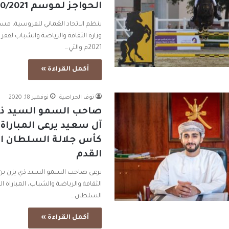
الحواجز لموسم 2020/2021م
ينظم الاتحاد العُماني للفروسية، مس
2021م والتي…
أكمل القراءة »
نوف الحراصية
نوفمبر 18, 2020
صاحب السمو السيد ذي
آل سعيد يرعى المباراة 
كأس جلالة السلطان ا
القدم
يرعى ‏صاحب السمو السيد ذي يزن بن 
السلطان…
أكمل القراءة »