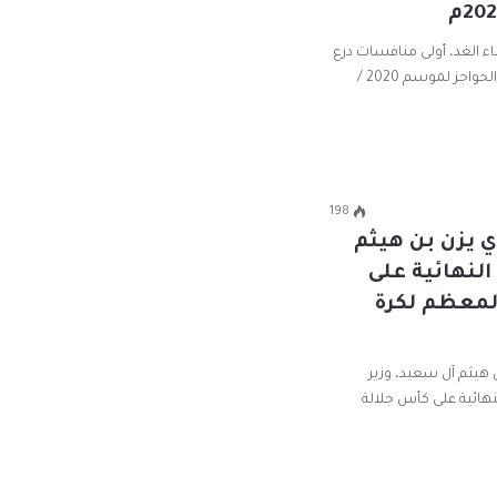
اء الغد، أولى منافسات درع
وزارة الثقافة والرياضة والشباب لقفز الحواجز لموسم 2020 /
198
 يزن بن هيثم
النهائية على
لمعظم لكرة
هيثم آل سعيد، وزير
الثقافة والرياضة والشباب، المباراة النهائية على ‎كأس جلالة