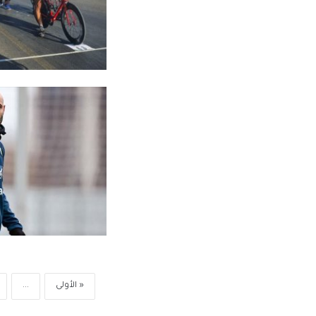
« الأولى
...