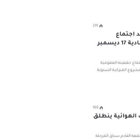
291
د اجتماع
الجمعية العمومية العادية 17 ديسمبر
جتماع جمعيته العمومية
عتماد مشروع الميزانية السنوية
188
 الهوائية ينطلق
معة القادم سباق المرحلة