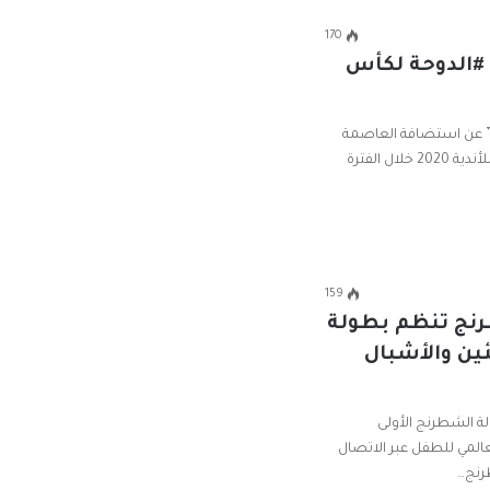
170
#الدوحة لكأس
يفا” عن استضافة العاصمة
القطرية الدوحة لبطولة كأس العالم للأندية 2020 خلال الفترة
159
رنج تنظم بطولة
ين والأشبال
ة الشطرنج الأولى
عالمي للطفل عبر الاتصال
رنج…