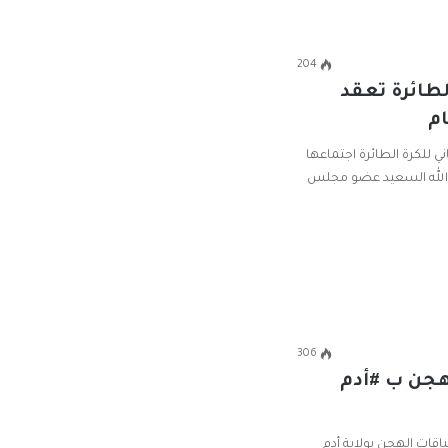
204
طائرة تعقد
ام
ي للكرة الطائرة اجتماعها
بد الله السعيد عضو مجلس
306
هجن ب #أدم
اقات الهجن بولاية أدم